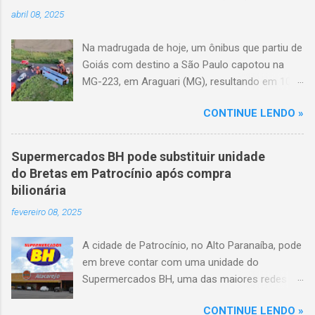
abril 08, 2025
Na madrugada de hoje, um ônibus que partiu de
Goiás com destino a São Paulo capotou na
MG-223, em Araguari (MG), resultando em 10
mortes e 36 feridos. O acidente ocorreu por
CONTINUE LENDO »
volta das 3h40, próximo ao trevo de Queixinho,
quando o motorista perdeu o controle do
veículo, atravessou o canteiro central e
Supermercados BH pode substituir unidade
capotou em uma alça de acesso. Entre as
do Bretas em Patrocínio após compra
vítimas fatais, há duas crianças de
bilionária
aproximadamente três e oito anos. Nove dos
fevereiro 08, 2025
feridos estão em estado grave. As autoridades
investigam as causas do acidente.
A cidade de Patrocínio, no Alto Paranaíba, pode
em breve contar com uma unidade do
Supermercados BH, uma das maiores redes do
setor no Brasil. Isso porque a empresa adquiriu
CONTINUE LENDO »
o braço mineiro da rede Bretas por R$ 716