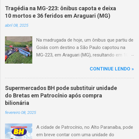
Tragédia na MG-223: ônibus capota e deixa
10 mortos e 36 feridos em Araguari (MG)
abril 08, 2025
Na madrugada de hoje, um ônibus que partiu de
Goiás com destino a São Paulo capotou na
MG-223, em Araguari (MG), resultando em 10
mortes e 36 feridos. O acidente ocorreu por
CONTINUE LENDO »
volta das 3h40, próximo ao trevo de Queixinho,
quando o motorista perdeu o controle do
veículo, atravessou o canteiro central e
Supermercados BH pode substituir unidade
capotou em uma alça de acesso. Entre as
do Bretas em Patrocínio após compra
vítimas fatais, há duas crianças de
bilionária
aproximadamente três e oito anos. Nove dos
fevereiro 08, 2025
feridos estão em estado grave. As autoridades
investigam as causas do acidente.
A cidade de Patrocínio, no Alto Paranaíba, pode
em breve contar com uma unidade do