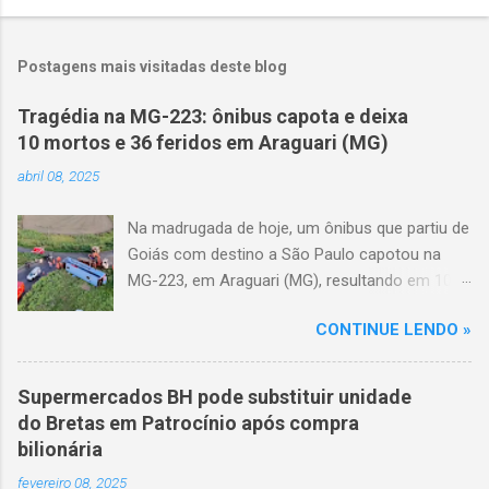
Postagens mais visitadas deste blog
Tragédia na MG-223: ônibus capota e deixa
10 mortos e 36 feridos em Araguari (MG)
abril 08, 2025
Na madrugada de hoje, um ônibus que partiu de
Goiás com destino a São Paulo capotou na
MG-223, em Araguari (MG), resultando em 10
mortes e 36 feridos. O acidente ocorreu por
CONTINUE LENDO »
volta das 3h40, próximo ao trevo de Queixinho,
quando o motorista perdeu o controle do
veículo, atravessou o canteiro central e
Supermercados BH pode substituir unidade
capotou em uma alça de acesso. Entre as
do Bretas em Patrocínio após compra
vítimas fatais, há duas crianças de
bilionária
aproximadamente três e oito anos. Nove dos
fevereiro 08, 2025