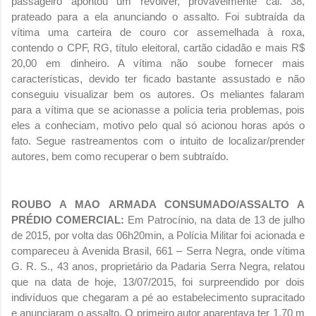
passageiro apontou um revólver, provavelmente cal. 38,
prateado para a ela anunciando o assalto. Foi subtraída da
vítima uma carteira de couro cor assemelhada à roxa,
contendo o CPF, RG, título eleitoral, cartão cidadão e mais R$
20,00 em dinheiro. A vítima não soube fornecer mais
características, devido ter ficado bastante assustado e não
conseguiu visualizar bem os autores. Os meliantes falaram
para a vítima que se acionasse a polícia teria problemas, pois
eles a conheciam, motivo pelo qual só acionou horas após o
fato. Segue rastreamentos com o intuito de localizar/prender
autores, bem como recuperar o bem subtraído.
ROUBO A MAO ARMADA CONSUMADO/ASSALTO A
PRÉDIO COMERCIAL:
Em Patrocínio, na data de 13 de julho
de 2015, por volta das 06h20min, a Polícia Militar foi acionada e
compareceu à Avenida Brasil, 661 – Serra Negra, onde vítima
G. R. S., 43 anos, proprietário da Padaria Serra Negra, relatou
que na data de hoje, 13/07/2015, foi surpreendido por dois
indivíduos que chegaram a pé ao estabelecimento supracitado
e anunciaram o assalto. O primeiro autor aparentava ter 1,70 m