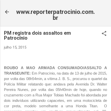
Pular para o conteúdo principal
www.reporterpatrocinio.com.
br
PM registra dois assaltos em
Patrocínio
julho 15, 2015
ROUBO A MAO ARMADA CONSUMADO/ASSALTO A
TRANSEUNTE:
Em Patrocínio, na data de 13 de julho de 2015,
por volta das 08h54min, a vítima J. B. S., procurou o quartel da
Polícia Militar relatando que: andava pela Avenida Dr. Walter
Pereira Nunes, por volta das 05h40min de hoje, quando no
cruzamento com a Rua Major Tobias Machado foi abordada por
dois indivíduos utilizando capacetes, em uma motocicleta de
cor preta, modelo semelhante a uma Honda Titan. O