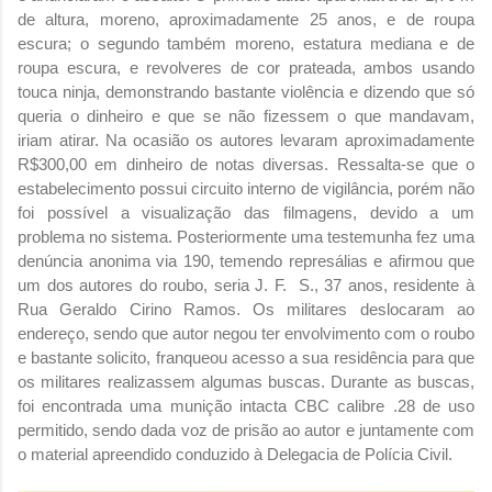
de altura, moreno, aproximadamente 25 anos, e de roupa
escura; o segundo também moreno, estatura mediana e de
roupa escura, e revolveres de cor prateada, ambos usando
touca ninja, demonstrando bastante violência e dizendo que só
queria o dinheiro e que se não fizessem o que mandavam,
iriam atirar. Na ocasião os autores levaram aproximadamente
R$300,00 em dinheiro de notas diversas. Ressalta-se que o
estabelecimento possui circuito interno de vigilância, porém não
foi possível a visualização das filmagens, devido a um
problema no sistema. Posteriormente uma testemunha fez uma
denúncia anonima via 190, temendo represálias e afirmou que
um dos autores do roubo, seria J. F. S., 37 anos, residente à
Rua Geraldo Cirino Ramos. Os militares deslocaram ao
endereço, sendo que autor negou ter envolvimento com o roubo
e bastante solicito, franqueou acesso a sua residência para que
os militares realizassem algumas buscas. Durante as buscas,
foi encontrada uma munição intacta CBC calibre .28 de uso
permitido, sendo dada voz de prisão ao autor e juntamente com
o material apreendido conduzido à Delegacia de Polícia Civil.