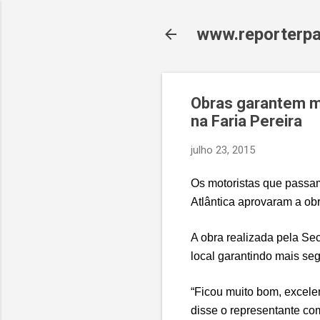
www.reporterpa
Obras garantem m
na Faria Pereira
julho 23, 2015
Os motoristas que passam
Atlântica aprovaram a obr
A obra realizada pela Sec
local garantindo mais se
“Ficou muito bom, excele
disse o representante co