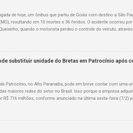
gada de hoje, um ônibus que partiu de Goiás com destino a São P
(MG), resultando em 10 mortes e 36 feridos. O acidente ocorreu por
Queixinho, quando o motorista perdeu o controle do veículo, atraves
em uma alça de acesso. Entre as vítimas fatais, há duas crianças 
s. Nove dos feridos estão em estado grave. As autoridades investig
e substituir unidade do Bretas em Patrocínio após co
 de Patrocínio, no Alto Paranaíba, pode em breve contar com uma 
das maiores redes do setor no Brasil. Isso porque a empresa adquir
r R$ 716 milhões, conforme anunciado na última sexta-feira (7/2) pe
, antiga proprietária da marca desde 2010. Atualmente, Patrocínio
, localizado na Avenida Altino Guimarães, 455, no bairro Santo Antô
 possibilidade de que essa unidade seja convertida em um Superm
 de transição da marca em diversas cidades do estado. Expansão