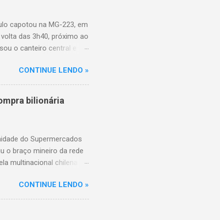
aulo capotou na MG-223, em
 volta das 3h40, próximo ao
sou o canteiro central e
de aproximadamente três e
CONTINUE LENDO »
am as causas do acidente.
mpra bilionária
unidade do Supermercados
iu o braço mineiro da rede
la multinacional chilena
 conta com um Bretas
CONTINUE LENDO »
nio. Com a aquisição,
ercados BH, acompanhando o
 do Supermercados BH A