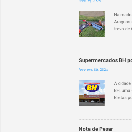
abril 08, 2025
Na madru
Araguari 
trevo de 
capotou 
oito ano
Supermercados BH pod
fevereiro 08, 2025
A cidade
BH, uma 
Bretas po
Cencosud
Atacarejo
existe a
processo
Nota de Pesar