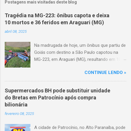
Postagens mais visitadas deste blog
Tragédia na MG-223: ônibus capota e deixa
10 mortos e 36 feridos em Araguari (MG)
abril 08, 2025
Na madrugada de hoje, um ônibus que partiu de
Goiás com destino a São Paulo capotou na
MG-223, em Araguari (MG), resultando em 10
mortes e 36 feridos. O acidente ocorreu por
CONTINUE LENDO »
volta das 3h40, próximo ao trevo de Queixinho,
quando o motorista perdeu o controle do
veículo, atravessou o canteiro central e
Supermercados BH pode substituir unidade
capotou em uma alça de acesso. Entre as
do Bretas em Patrocínio após compra
vítimas fatais, há duas crianças de
bilionária
aproximadamente três e oito anos. Nove dos
fevereiro 08, 2025
feridos estão em estado grave. As autoridades
investigam as causas do acidente.
A cidade de Patrocínio, no Alto Paranaíba, pode