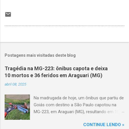
Postagens mais visitadas deste blog
Tragédia na MG-223: ônibus capota e deixa
10 mortos e 36 feridos em Araguari (MG)
abril 08, 2025
Na madrugada de hoje, um ônibus que partiu de
Goiás com destino a São Paulo capotou na
MG-223, em Araguari (MG), resultando em 10
mortes e 36 feridos. O acidente ocorreu por
CONTINUE LENDO »
volta das 3h40, próximo ao trevo de Queixinho,