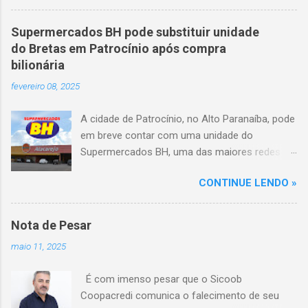
quando o motorista perdeu o controle do
veículo, atravessou o canteiro central e
Supermercados BH pode substituir unidade
capotou em uma alça de acesso. Entre as
do Bretas em Patrocínio após compra
vítimas fatais, há duas crianças de
bilionária
aproximadamente três e oito anos. Nove dos
fevereiro 08, 2025
feridos estão em estado grave. As autoridades
investigam as causas do acidente.
A cidade de Patrocínio, no Alto Paranaíba, pode
em breve contar com uma unidade do
Supermercados BH, uma das maiores redes do
setor no Brasil. Isso porque a empresa adquiriu
CONTINUE LENDO »
o braço mineiro da rede Bretas por R$ 716
milhões, conforme anunciado na última sexta-
feira (7/2) pela multinacional chilena Cencosud,
Nota de Pesar
antiga proprietária da marca desde 2010.
maio 11, 2025
Atualmente, Patrocínio conta com um Bretas
Atacarejo, localizado na Avenida Altino
É com imenso pesar que o Sicoob
Guimarães, 455, no bairro Santo Antônio. Com
Coopacredi comunica o falecimento de seu
a aquisição, existe a possibilidade de que essa