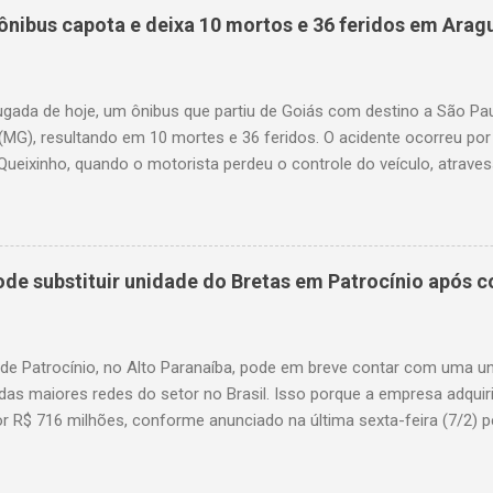
ônibus capota e deixa 10 mortos e 36 feridos em Arag
gada de hoje, um ônibus que partiu de Goiás com destino a São P
(MG), resultando em 10 mortes e 36 feridos. O acidente ocorreu por
Queixinho, quando o motorista perdeu o controle do veículo, atraves
em uma alça de acesso. Entre as vítimas fatais, há duas crianças 
s. Nove dos feridos estão em estado grave. As autoridades investig
e substituir unidade do Bretas em Patrocínio após co
 de Patrocínio, no Alto Paranaíba, pode em breve contar com uma 
das maiores redes do setor no Brasil. Isso porque a empresa adquir
r R$ 716 milhões, conforme anunciado na última sexta-feira (7/2) pe
, antiga proprietária da marca desde 2010. Atualmente, Patrocínio
, localizado na Avenida Altino Guimarães, 455, no bairro Santo Antô