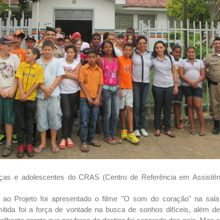
ças e adolescentes do CRAS (Centro de Referência em Assistênci
 ao Projeto foi apresentado o filme "O som do coração" na sa
itida foi a força de vontade na busca de sonhos difíceis, além d