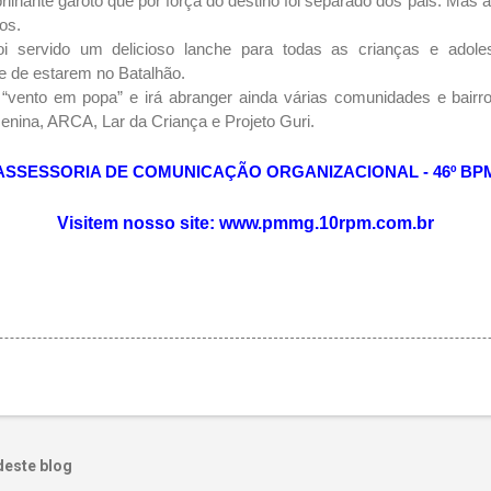
brilhante garoto que por força do destino foi separado dos pais. Ma
os.
foi servido um delicioso lanche para todas as crianças e adol
e de estarem no Batalhão.
 “vento em popa” e irá abranger ainda várias comunidades e bair
enina, ARCA, Lar da Criança e Projeto Guri.
ASSESSORIA DE COMUNICAÇÃO ORGANIZACIONAL - 46º BP
Visitem nosso site: www.pmmg.10rpm.com.br
deste blog