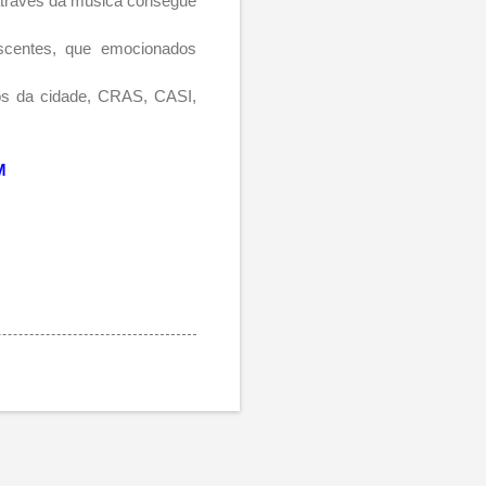
s através da música consegue
escentes, que emocionados
ros da cidade, CRAS, CASI,
M