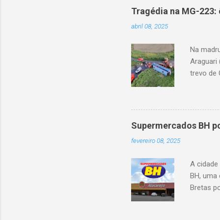
Tragédia na MG-223: 
abril 08, 2025
Na madru
Araguari 
trevo de 
capotou 
oito ano
Supermercados BH pod
fevereiro 08, 2025
A cidade
BH, uma 
Bretas po
Cencosud
Atacarejo