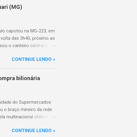
uari (MG)
aulo capotou na MG-223, em
 volta das 3h40, próximo ao
sou o canteiro central e
de aproximadamente três e
CONTINUE LENDO »
am as causas do acidente.
mpra bilionária
unidade do Supermercados
iu o braço mineiro da rede
la multinacional chilena
 conta com um Bretas
CONTINUE LENDO »
nio. Com a aquisição,