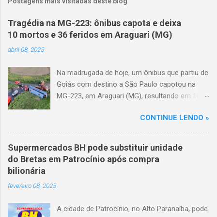
Postagens mais visitadas deste blog
Tragédia na MG-223: ônibus capota e deixa
10 mortos e 36 feridos em Araguari (MG)
abril 08, 2025
Na madrugada de hoje, um ônibus que partiu de
Goiás com destino a São Paulo capotou na
MG-223, em Araguari (MG), resultando em 10
mortes e 36 feridos. O acidente ocorreu por
CONTINUE LENDO »
volta das 3h40, próximo ao trevo de Queixinho,
quando o motorista perdeu o controle do
veículo, atravessou o canteiro central e
Supermercados BH pode substituir unidade
capotou em uma alça de acesso. Entre as
do Bretas em Patrocínio após compra
vítimas fatais, há duas crianças de
bilionária
aproximadamente três e oito anos. Nove dos
fevereiro 08, 2025
feridos estão em estado grave. As autoridades
investigam as causas do acidente.
A cidade de Patrocínio, no Alto Paranaíba, pode