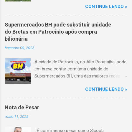
mortes e 36 feridos. O acidente ocorreu por
CONTINUE LENDO »
volta das 3h40, próximo ao trevo de Queixinho,
quando o motorista perdeu o controle do
veículo, atravessou o canteiro central e
Supermercados BH pode substituir unidade
capotou em uma alça de acesso. Entre as
do Bretas em Patrocínio após compra
vítimas fatais, há duas crianças de
bilionária
aproximadamente três e oito anos. Nove dos
fevereiro 08, 2025
feridos estão em estado grave. As autoridades
investigam as causas do acidente.
A cidade de Patrocínio, no Alto Paranaíba, pode
em breve contar com uma unidade do
Supermercados BH, uma das maiores redes do
setor no Brasil. Isso porque a empresa adquiriu
CONTINUE LENDO »
o braço mineiro da rede Bretas por R$ 716
milhões, conforme anunciado na última sexta-
feira (7/2) pela multinacional chilena Cencosud,
Nota de Pesar
antiga proprietária da marca desde 2010.
maio 11, 2025
Atualmente, Patrocínio conta com um Bretas
Atacarejo, localizado na Avenida Altino
É com imenso pesar que o Sicoob