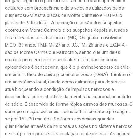
drogas, segundo o policial civil. Também foram apreendidos
celulares sem procedência e dois veículos utilizados pelos
suspeitos(GM Astra placas de Monte Carmelo e Fiat Pálio
placas de Patrocínio) . A operação e prisão dos suspeitos
ocorreu em Monte Carmelo e os suspeitos depois autuados
foram levados para Patrocínio (MG). Os quatro envolvidos
M.O.D., 39 anos; T.M.R.M., 27 ano; J.C.F.M., 26 anos e L;G.M.A.,
são de Monte Carmelo e Patrocínio, sendo que um deles
cumpria pena em regime semi aberto. Um dos insumos
apreendidos é benzocaína, que é o p-aminobenzoato de etila,
um éster etílico do ácido p-aminobenzoico (PABA). Também é
um anestésico local, usado como calmante para dores que
atua bloqueando a condução de impulsos nervosos e
diminuindo a permeabilidade da membrana neuronal ao iodeto
de sódio. É absorvido de forma rápida através das mucosas. O
começo da ação evidencia-se instantaneamente e prolonga-
se por 15 a 20 minutos. Se forem absorvidas grandes
quantidades através da mucosa, as ações no sistema nervoso
central podem produzir estimulação ou depressão. As ações