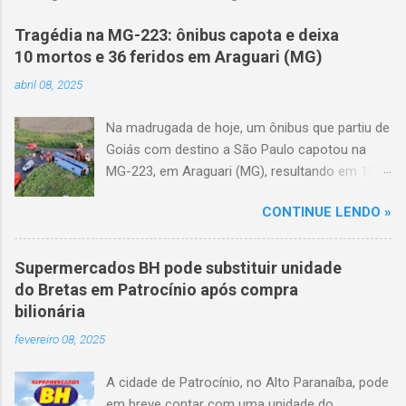
Tragédia na MG-223: ônibus capota e deixa
10 mortos e 36 feridos em Araguari (MG)
abril 08, 2025
Na madrugada de hoje, um ônibus que partiu de
Goiás com destino a São Paulo capotou na
MG-223, em Araguari (MG), resultando em 10
mortes e 36 feridos. O acidente ocorreu por
CONTINUE LENDO »
volta das 3h40, próximo ao trevo de Queixinho,
quando o motorista perdeu o controle do
veículo, atravessou o canteiro central e
Supermercados BH pode substituir unidade
capotou em uma alça de acesso. Entre as
do Bretas em Patrocínio após compra
vítimas fatais, há duas crianças de
bilionária
aproximadamente três e oito anos. Nove dos
fevereiro 08, 2025
feridos estão em estado grave. As autoridades
investigam as causas do acidente.
A cidade de Patrocínio, no Alto Paranaíba, pode
em breve contar com uma unidade do