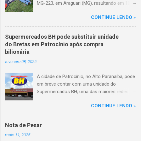
MG-223, em Araguari (MG), resultando em 10
mortes e 36 feridos. O acidente ocorreu por
CONTINUE LENDO »
volta das 3h40, próximo ao trevo de Queixinho,
quando o motorista perdeu o controle do
veículo, atravessou o canteiro central e
Supermercados BH pode substituir unidade
capotou em uma alça de acesso. Entre as
do Bretas em Patrocínio após compra
vítimas fatais, há duas crianças de
bilionária
aproximadamente três e oito anos. Nove dos
fevereiro 08, 2025
feridos estão em estado grave. As autoridades
investigam as causas do acidente.
A cidade de Patrocínio, no Alto Paranaíba, pode
em breve contar com uma unidade do
Supermercados BH, uma das maiores redes do
setor no Brasil. Isso porque a empresa adquiriu
CONTINUE LENDO »
o braço mineiro da rede Bretas por R$ 716
milhões, conforme anunciado na última sexta-
feira (7/2) pela multinacional chilena Cencosud,
Nota de Pesar
antiga proprietária da marca desde 2010.
maio 11, 2025
Atualmente, Patrocínio conta com um Bretas