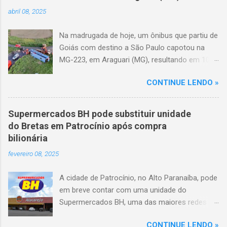
abril 08, 2025
Na madrugada de hoje, um ônibus que partiu de
Goiás com destino a São Paulo capotou na
MG-223, em Araguari (MG), resultando em 10
mortes e 36 feridos. O acidente ocorreu por
CONTINUE LENDO »
volta das 3h40, próximo ao trevo de Queixinho,
quando o motorista perdeu o controle do
veículo, atravessou o canteiro central e
Supermercados BH pode substituir unidade
capotou em uma alça de acesso. Entre as
do Bretas em Patrocínio após compra
vítimas fatais, há duas crianças de
bilionária
aproximadamente três e oito anos. Nove dos
fevereiro 08, 2025
feridos estão em estado grave. As autoridades
investigam as causas do acidente.
A cidade de Patrocínio, no Alto Paranaíba, pode
em breve contar com uma unidade do
Supermercados BH, uma das maiores redes do
setor no Brasil. Isso porque a empresa adquiriu
CONTINUE LENDO »
o braço mineiro da rede Bretas por R$ 716