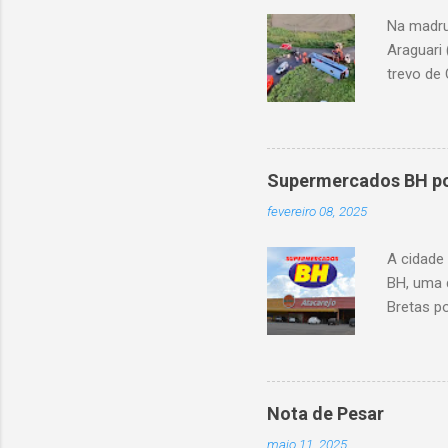
Na madru
Araguari 
trevo de 
capotou 
oito ano
Supermercados BH pod
fevereiro 08, 2025
A cidade
BH, uma 
Bretas po
Cencosud
Atacarejo
existe a
processo
Nota de Pesar
compra d
maio 11, 2025