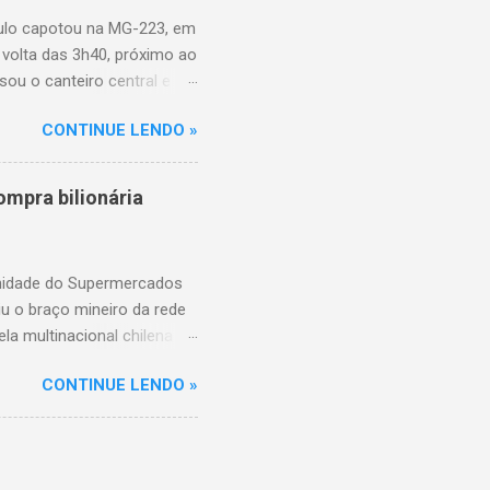
aulo capotou na MG-223, em
 volta das 3h40, próximo ao
sou o canteiro central e
de aproximadamente três e
CONTINUE LENDO »
am as causas do acidente.
mpra bilionária
unidade do Supermercados
iu o braço mineiro da rede
la multinacional chilena
 conta com um Bretas
CONTINUE LENDO »
nio. Com a aquisição,
ercados BH, acompanhando o
 do Supermercados BH A
ados BH, que já é a maior