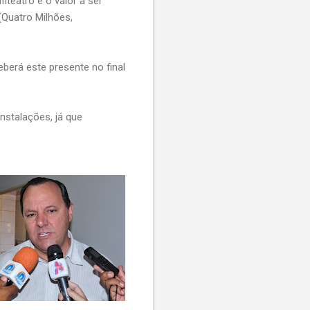
fiteatro e o valor a ser
(Quatro Milhões,
rá este presente no final
talações, já que