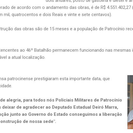
dois andares, posto de gasolina e diesel e an
iberado de acordo com o andamento das obras, é de R$ 4.551.402,27 
 mil, quatrocentos e dois Reais e vinte e sete centavos).
o das obras são de 15 meses e a população de Patrocínio recebe
tes ao 46º Batalhão permanecem funcionando nas mesmas ins
vel a atual localização.
atrocinense prestigiaram esta importante data, que
cidade.
 alegria, para todos nós Policiais Militares de Patrocínio
 deixar de agradecer ao Deputado Estadual Deiró Marra,
enção junto ao Governo do Estado conseguimos a liberação
 construção de nossa sede".