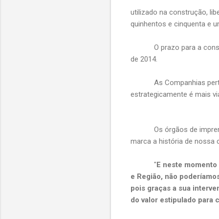
utilizado na construção, l
quinhentos e cinquenta e um
O prazo para a construçã
de 2014.
As Companhias pertencen
estrategicamente é mais viá
Os órgãos de imprensa p
marca a história de nossa 
"
E neste momento de
e Região, não poderíamos
pois graças a sua interv
do valor estipulado para