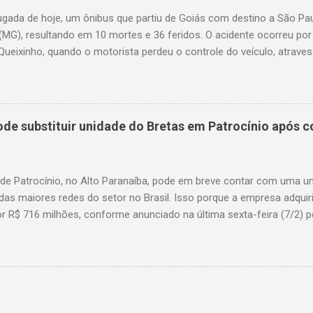
gada de hoje, um ônibus que partiu de Goiás com destino a São P
(MG), resultando em 10 mortes e 36 feridos. O acidente ocorreu por
Queixinho, quando o motorista perdeu o controle do veículo, atraves
em uma alça de acesso. Entre as vítimas fatais, há duas crianças 
s. Nove dos feridos estão em estado grave. As autoridades investig
e substituir unidade do Bretas em Patrocínio após co
 de Patrocínio, no Alto Paranaíba, pode em breve contar com uma 
das maiores redes do setor no Brasil. Isso porque a empresa adquir
r R$ 716 milhões, conforme anunciado na última sexta-feira (7/2) pe
, antiga proprietária da marca desde 2010. Atualmente, Patrocínio
, localizado na Avenida Altino Guimarães, 455, no bairro Santo Antô
 possibilidade de que essa unidade seja convertida em um Superm
 de transição da marca em diversas cidades do estado. Expansão
o Bretas faz parte da estratégia de crescimento da rede Supermerc