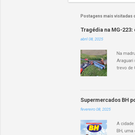
Postagens mais visitadas 
Tragédia na MG-223: 
abril 08, 2025
Na madru
Araguari 
trevo de 
capotou 
oito ano
Supermercados BH pod
fevereiro 08, 2025
A cidade
BH, uma 