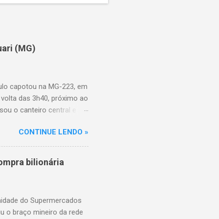
uari (MG)
aulo capotou na MG-223, em
 volta das 3h40, próximo ao
sou o canteiro central e
de aproximadamente três e
CONTINUE LENDO »
am as causas do acidente.
mpra bilionária
unidade do Supermercados
iu o braço mineiro da rede