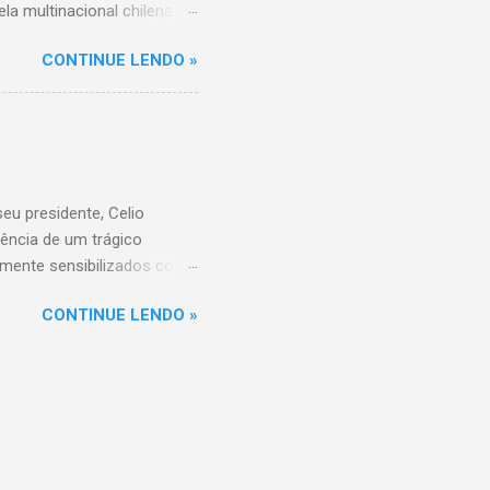
la multinacional chilena
 conta com um Bretas
CONTINUE LENDO »
nio. Com a aquisição,
ercados BH, acompanhando o
 do Supermercados BH A
ados BH, que já é a maior
R$ 17 bilhões em 2023,
 setor é liderado pelo
u presidente, Celio
ência de um trágico
amente sensibilizados com
 os familiares e amigos.
CONTINUE LENDO »
 amor, dedicação e espírito
a história do Sicoob
que tiveram o privilégio de
raordinário. Informações
di