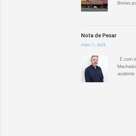
Bretas po
Cencosud
Atacarejo
existe a
processo
Nota de Pesar
compra d
maio 11, 2025
do setor
segundo 
É com im
Carrefour
Machado 
acidente
esse mom
Celio de 
cooperati
Coopacre
caminhar
sobre o 