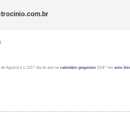
Pular para o conteúdo principal
trocinio.com.br
3
1 de Agosto)
é o 213.º dia do ano no
calendário gregoriano
(214.º em
anos bis