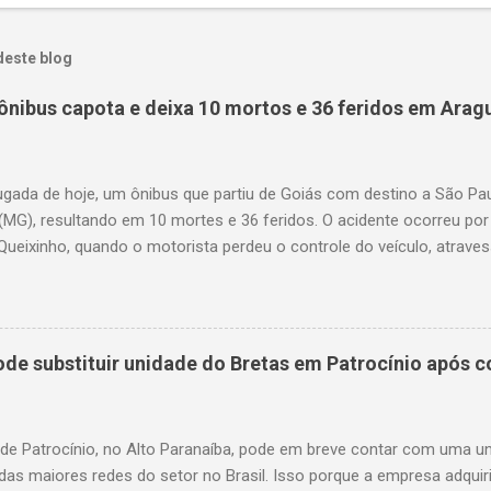
deste blog
ônibus capota e deixa 10 mortos e 36 feridos em Arag
gada de hoje, um ônibus que partiu de Goiás com destino a São P
(MG), resultando em 10 mortes e 36 feridos. O acidente ocorreu por
Queixinho, quando o motorista perdeu o controle do veículo, atraves
em uma alça de acesso. Entre as vítimas fatais, há duas crianças 
s. Nove dos feridos estão em estado grave. As autoridades investig
e substituir unidade do Bretas em Patrocínio após co
 de Patrocínio, no Alto Paranaíba, pode em breve contar com uma 
das maiores redes do setor no Brasil. Isso porque a empresa adquir