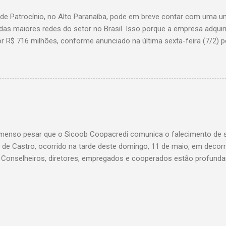
 de Patrocínio, no Alto Paranaíba, pode em breve contar com uma 
das maiores redes do setor no Brasil. Isso porque a empresa adquir
r R$ 716 milhões, conforme anunciado na última sexta-feira (7/2) pe
, antiga proprietária da marca desde 2010. Atualmente, Patrocínio
, localizado na Avenida Altino Guimarães, 455, no bairro Santo Antô
 possibilidade de que essa unidade seja convertida em um Superm
 de transição da marca em diversas cidades do estado. Expansão
o Bretas faz parte da estratégia de crescimento da rede Supermerc
 em Minas Gerais e a quinta maior do país, com um faturamento de 
a Associação Brasileira de Supermercados (Abras). Nacionalmente, o
enso pesar que o Sicoob Coopacredi comunica o falecimento de se
, que faturou R$ ...
de Castro, ocorrido na tarde deste domingo, 11 de maio, em decorr
. Conselheiros, diretores, empregados e cooperados estão profund
ento de dor, e expressam suas mais sinceras condolências a todos
Castro foi um verdadeiro pilar da nossa instituição, conduzindo com
vista uma trajetória que deixou marcas profundas e inesquecíveis n
di. Seu legado será eternamente lembrado e reverenciado por todos 
 ao seu lado, sendo além de um líder admirável, um ser humano ext