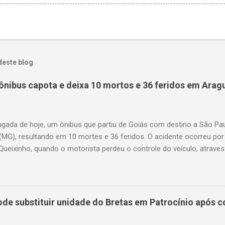
deste blog
ônibus capota e deixa 10 mortos e 36 feridos em Arag
gada de hoje, um ônibus que partiu de Goiás com destino a São P
(MG), resultando em 10 mortes e 36 feridos. O acidente ocorreu por
Queixinho, quando o motorista perdeu o controle do veículo, atraves
em uma alça de acesso. Entre as vítimas fatais, há duas crianças 
s. Nove dos feridos estão em estado grave. As autoridades investig
e substituir unidade do Bretas em Patrocínio após co