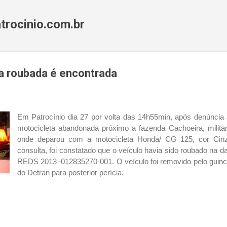
Pular para o conteúdo principal
trocinio.com.br
a roubada é encontrada
Em Patrocínio dia 27 por volta das 14h55min, após denúnci
motocicleta abandonada próximo a fazenda Cachoeira, milit
onde deparou com a motocicleta Honda/ CG 125, cor Cin
consulta, foi constatado que o veículo havia sido roubado na 
REDS 2013–012835270-001. O veículo foi removido pelo guinch
do Detran para posterior perícia.