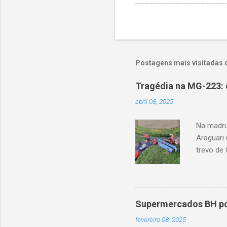
Postagens mais visitadas 
Tragédia na MG-223: 
abril 08, 2025
Na madru
Araguari 
trevo de 
capotou 
oito ano
Supermercados BH pod
fevereiro 08, 2025