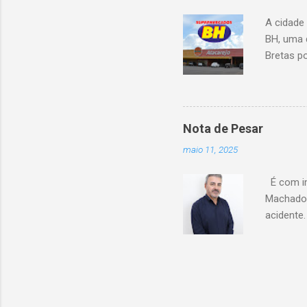
A cidade
BH, uma 
Bretas po
Cencosud
Atacarejo
existe a
processo
Nota de Pesar
compra d
maio 11, 2025
do setor
segundo 
É com im
Carrefour
Machado 
acidente
esse mom
Celio de 
cooperati
Coopacre
caminhar