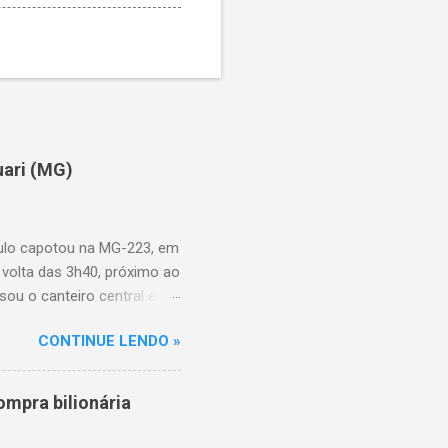
uari (MG)
aulo capotou na MG-223, em
 volta das 3h40, próximo ao
sou o canteiro central e
de aproximadamente três e
CONTINUE LENDO »
am as causas do acidente.
mpra bilionária