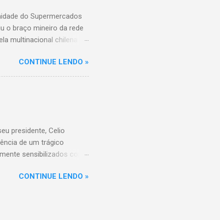
unidade do Supermercados
iu o braço mineiro da rede
la multinacional chilena
 conta com um Bretas
CONTINUE LENDO »
nio. Com a aquisição,
ercados BH, acompanhando o
 do Supermercados BH A
ados BH, que já é a maior
R$ 17 bilhões em 2023,
 setor é liderado pelo
u presidente, Celio
ência de um trágico
amente sensibilizados com
 os familiares e amigos.
CONTINUE LENDO »
 amor, dedicação e espírito
a história do Sicoob
que tiveram o privilégio de
raordinário. Informações