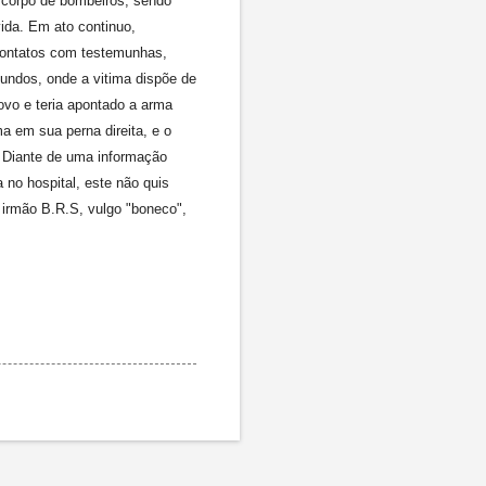
o corpo de bombeiros, sendo
ida. Em ato continuo,
 contatos com testemunhas,
fundos, onde a vitima dispõe de
ovo e teria apontado a arma
a em sua perna direita, e o
. Diante de uma informação
 no hospital, este não quis
u irmão B.R.S, vulgo "boneco",