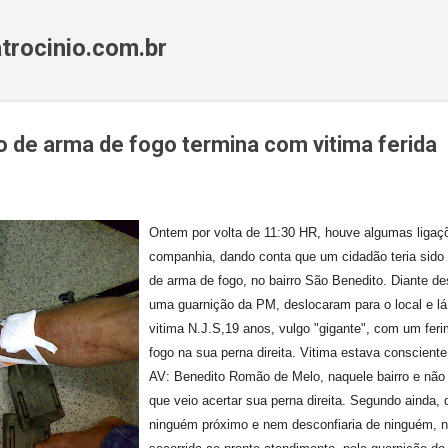
Pular para o conteúdo principal
trocinio.com.br
 de arma de fogo termina com vitima ferida
Ontem por volta de 11:30 HR, houve algumas ligaç
companhia, dando conta que um cidadão teria sido
de arma de fogo, no bairro São Benedito. Diante de
uma guarnição da PM, deslocaram para o local e l
vitima N.J.S,19 anos, vulgo "gigante", com um fer
fogo na sua perna direita. Vitima estava consciente
AV: Benedito Romão de Melo, naquele bairro e não s
que veio acertar sua perna direita. Segundo ainda,
ninguém próximo e nem desconfiaria de ninguém, n