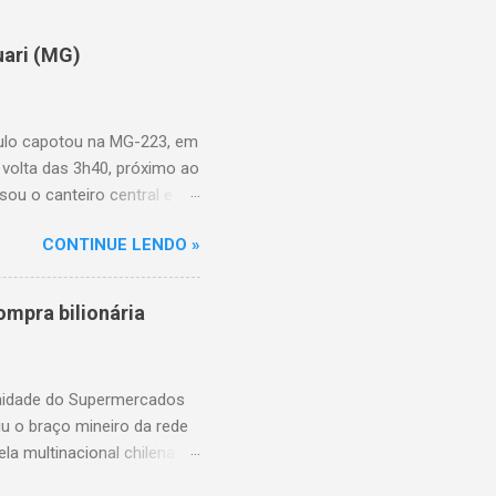
uari (MG)
aulo capotou na MG-223, em
 volta das 3h40, próximo ao
sou o canteiro central e
de aproximadamente três e
CONTINUE LENDO »
am as causas do acidente.
mpra bilionária
unidade do Supermercados
iu o braço mineiro da rede
la multinacional chilena
 conta com um Bretas