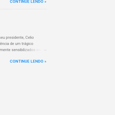
CONTINUE LENDO »
nio. Com a aquisição,
ercados BH, acompanhando o
 do Supermercados BH A
ados BH, que já é a maior
R$ 17 bilhões em 2023,
 setor é liderado pelo
u presidente, Celio
ência de um trágico
amente sensibilizados com
 os familiares e amigos.
CONTINUE LENDO »
 amor, dedicação e espírito
a história do Sicoob
que tiveram o privilégio de
raordinário. Informações
di