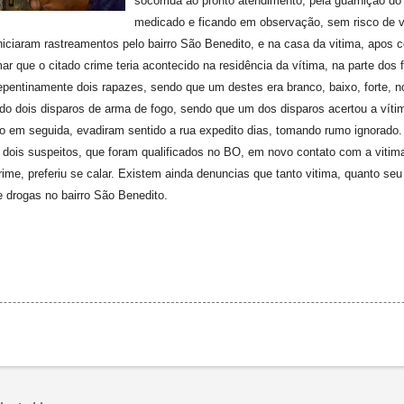
socorrida ao pronto atendimento, pela guarnição d
medicado e ficando em observação, sem risco de v
niciaram rastreamentos pelo bairro São Benedito, e na casa da vitima, apos
r que o citado crime teria acontecido na residência da vítima, na parte dos 
repentinamente dois rapazes, sendo que um destes era branco, baixo, forte, n
ado dois disparos de arma de fogo, sendo que um dos disparos acertou a vítim
ogo em seguida, evadiram sentido a rua expedito dias, tomando rumo ignorado
 dois suspeitos, que foram qualificados no BO, em novo contato com a vitima
rime, preferiu se calar. Existem ainda denuncias que tanto vitima, quanto se
e drogas no bairro São Benedito.