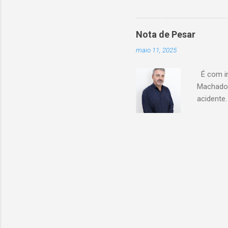
Atacarejo
existe a
processo
Nota de Pesar
compra d
maio 11, 2025
do setor
segundo 
É com im
Carrefour
Machado 
acidente
esse mom
Celio de 
cooperati
Coopacre
caminhar
sobre o 