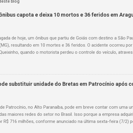
deste blog
ônibus capota e deixa 10 mortos e 36 feridos em Arag
gada de hoje, um ônibus que partiu de Goiás com destino a São P
(MG), resultando em 10 mortes e 36 feridos. O acidente ocorreu por
Queixinho, quando o motorista perdeu o controle do veículo, atraves
em uma alça de acesso. Entre as vítimas fatais, há duas crianças 
s. Nove dos feridos estão em estado grave. As autoridades investig
e substituir unidade do Bretas em Patrocínio após co
 de Patrocínio, no Alto Paranaíba, pode em breve contar com uma 
das maiores redes do setor no Brasil. Isso porque a empresa adquir
r R$ 716 milhões, conforme anunciado na última sexta-feira (7/2) pe
, antiga proprietária da marca desde 2010. Atualmente, Patrocínio