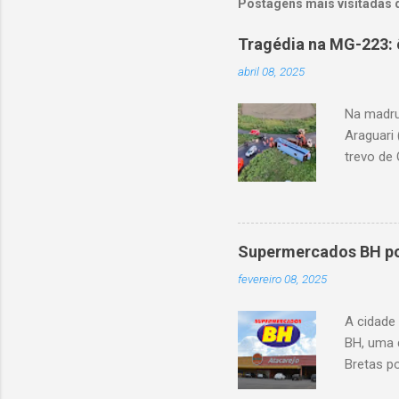
Postagens mais visitadas 
Tragédia na MG-223: 
abril 08, 2025
Na madru
Araguari 
trevo de 
capotou 
oito ano
Supermercados BH pod
fevereiro 08, 2025
A cidade
BH, uma 
Bretas po
Cencosud