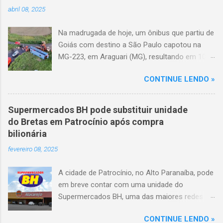
abril 08, 2025
Na madrugada de hoje, um ônibus que partiu de
Goiás com destino a São Paulo capotou na
MG-223, em Araguari (MG), resultando em 10
mortes e 36 feridos. O acidente ocorreu por
CONTINUE LENDO »
volta das 3h40, próximo ao trevo de Queixinho,
quando o motorista perdeu o controle do
veículo, atravessou o canteiro central e
Supermercados BH pode substituir unidade
capotou em uma alça de acesso. Entre as
do Bretas em Patrocínio após compra
vítimas fatais, há duas crianças de
bilionária
aproximadamente três e oito anos. Nove dos
fevereiro 08, 2025
feridos estão em estado grave. As autoridades
investigam as causas do acidente.
A cidade de Patrocínio, no Alto Paranaíba, pode
em breve contar com uma unidade do
Supermercados BH, uma das maiores redes do
setor no Brasil. Isso porque a empresa adquiriu
CONTINUE LENDO »
o braço mineiro da rede Bretas por R$ 716