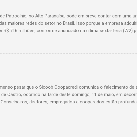
 de Patrocínio, no Alto Paranaíba, pode em breve contar com uma 
das maiores redes do setor no Brasil. Isso porque a empresa adquir
r R$ 716 milhões, conforme anunciado na última sexta-feira (7/2) pe
, antiga proprietária da marca desde 2010. Atualmente, Patrocínio
, localizado na Avenida Altino Guimarães, 455, no bairro Santo Antô
 possibilidade de que essa unidade seja convertida em um Superm
 de transição da marca em diversas cidades do estado. Expansão
o Bretas faz parte da estratégia de crescimento da rede Supermerc
 em Minas Gerais e a quinta maior do país, com um faturamento de 
a Associação Brasileira de Supermercados (Abras). Nacionalmente, o
enso pesar que o Sicoob Coopacredi comunica o falecimento de se
, que faturou R$ ...
de Castro, ocorrido na tarde deste domingo, 11 de maio, em decorr
. Conselheiros, diretores, empregados e cooperados estão profund
ento de dor, e expressam suas mais sinceras condolências a todos
Castro foi um verdadeiro pilar da nossa instituição, conduzindo com
vista uma trajetória que deixou marcas profundas e inesquecíveis n
di. Seu legado será eternamente lembrado e reverenciado por todos 