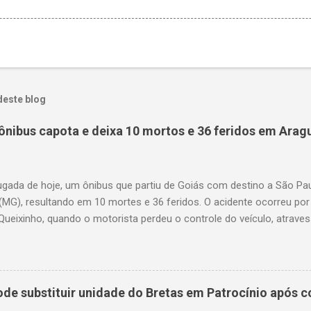
deste blog
ônibus capota e deixa 10 mortos e 36 feridos em Arag
gada de hoje, um ônibus que partiu de Goiás com destino a São P
(MG), resultando em 10 mortes e 36 feridos. O acidente ocorreu por
Queixinho, quando o motorista perdeu o controle do veículo, atraves
em uma alça de acesso. Entre as vítimas fatais, há duas crianças 
s. Nove dos feridos estão em estado grave. As autoridades investig
e substituir unidade do Bretas em Patrocínio após co