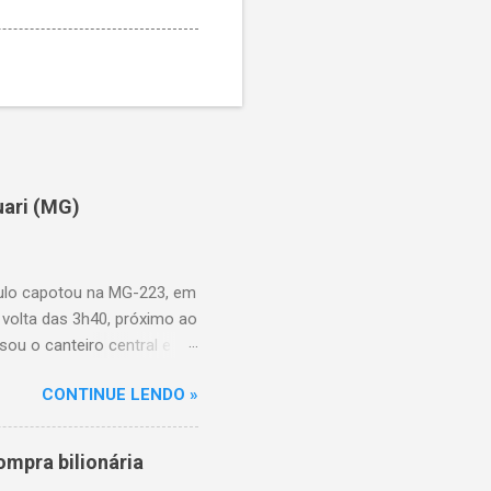
uari (MG)
aulo capotou na MG-223, em
 volta das 3h40, próximo ao
sou o canteiro central e
de aproximadamente três e
CONTINUE LENDO »
am as causas do acidente.
mpra bilionária