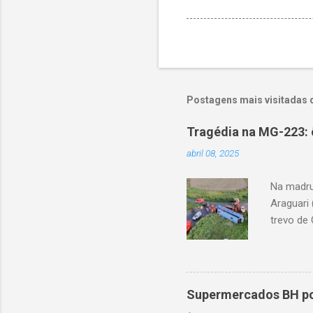
Postagens mais visitadas 
Tragédia na MG-223: 
abril 08, 2025
Na madru
Araguari 
trevo de 
capotou 
oito ano
Supermercados BH pod