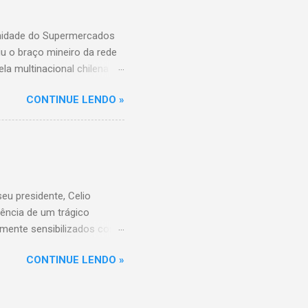
unidade do Supermercados
iu o braço mineiro da rede
la multinacional chilena
 conta com um Bretas
CONTINUE LENDO »
nio. Com a aquisição,
ercados BH, acompanhando o
 do Supermercados BH A
ados BH, que já é a maior
R$ 17 bilhões em 2023,
 setor é liderado pelo
u presidente, Celio
ência de um trágico
amente sensibilizados com
 os familiares e amigos.
CONTINUE LENDO »
 amor, dedicação e espírito
a história do Sicoob
que tiveram o privilégio de