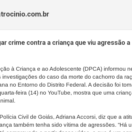
Pular para o conteúdo principal
trocinio.com.br
igar crime contra a criança que viu agressão 
ção à Criança e ao Adolescente (DPCA) informou nes
as investigações do caso da morte do cachorro da ra
na no Entorno do Distrito Federal. A decisão foi t
quarta-feira (14) no YouTube, mostra que uma crian
nimal.
olícia Civil de Goiás, Adriana Accorsi, diz que a ati
iança também tenha sido vítima de agressões. “Há u