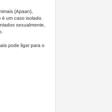
nimais (Apaan),
o é um caso isolado.
entados sexualmente,
o.
is pode ligar para o