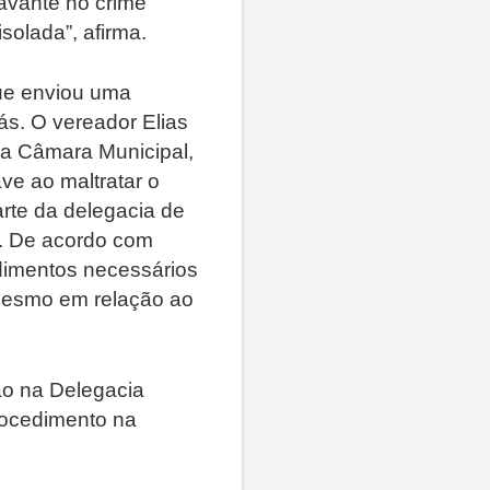
ravante no crime
isolada”, afirma.
que enviou uma
ás. O vereador Elias
na Câmara Municipal,
ve ao maltratar o
arte da delegacia de
. De acordo com
edimentos necessários
 mesmo em relação ao
ão na Delegacia
procedimento na