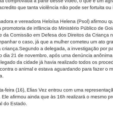
stá comprovada a partir desse vídeo, o que é um ag
acredito que tanta violência não pode ser fortuita ou 
enadora e vereadora Heloísa Helena (Psol) afirmou 
 promotoria de infância do Ministério Público de Goi
nte da Comissão em Defesa dos Direitos da Criança 
panhar o caso, já que a mulher cometeu um ato gra
a criança.Segundo a delegada, a investigação por p
 dia 21 de novembro, após uma denúncia anônima
elegado da cidade já havia realizado todos os proc
 contra o animal e estava aguardando para fazer o
a.
a-feira (16), Elias Vez entrou com uma representaç
il. Ele afirmou ainda que às 16h realizará o mesmo 
l do Estado.