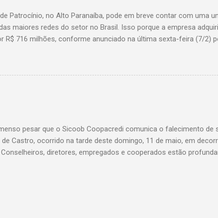
 de Patrocínio, no Alto Paranaíba, pode em breve contar com uma 
das maiores redes do setor no Brasil. Isso porque a empresa adquir
r R$ 716 milhões, conforme anunciado na última sexta-feira (7/2) pe
, antiga proprietária da marca desde 2010. Atualmente, Patrocínio
, localizado na Avenida Altino Guimarães, 455, no bairro Santo Antô
 possibilidade de que essa unidade seja convertida em um Superm
 de transição da marca em diversas cidades do estado. Expansão
o Bretas faz parte da estratégia de crescimento da rede Supermerc
 em Minas Gerais e a quinta maior do país, com um faturamento de 
a Associação Brasileira de Supermercados (Abras). Nacionalmente, o
enso pesar que o Sicoob Coopacredi comunica o falecimento de se
, que faturou R$ ...
de Castro, ocorrido na tarde deste domingo, 11 de maio, em decorr
. Conselheiros, diretores, empregados e cooperados estão profund
ento de dor, e expressam suas mais sinceras condolências a todos
Castro foi um verdadeiro pilar da nossa instituição, conduzindo com
vista uma trajetória que deixou marcas profundas e inesquecíveis n
di. Seu legado será eternamente lembrado e reverenciado por todos 
 ao seu lado, sendo além de um líder admirável, um ser humano ext