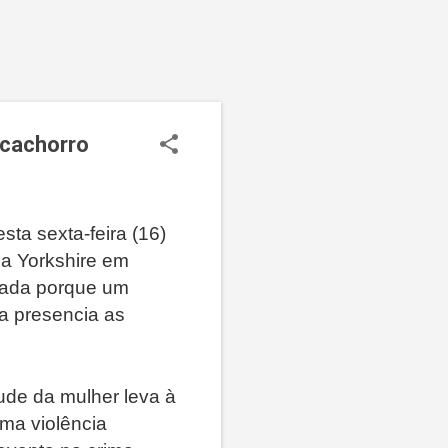
a cachorro
ta sexta-feira (16)
ça Yorkshire em
omada porque um
ça presencia as
tude da mulher leva à
ma violência