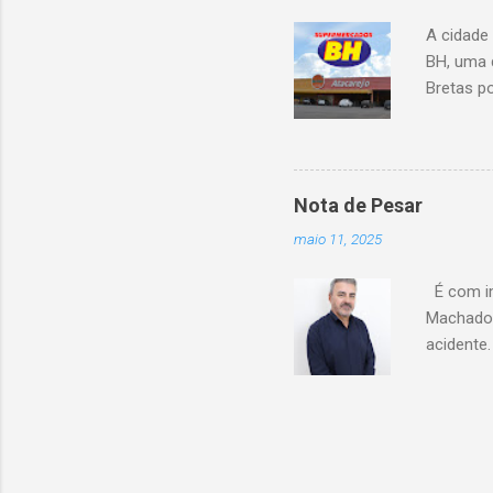
A cidade
BH, uma 
Bretas po
Cencosud
Atacarejo
existe a
processo
Nota de Pesar
compra d
maio 11, 2025
do setor
segundo 
É com im
Carrefour
Machado 
acidente
esse mom
Celio de 
cooperati
Coopacre
caminhar