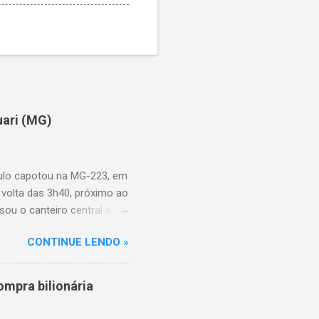
uari (MG)
aulo capotou na MG-223, em
 volta das 3h40, próximo ao
sou o canteiro central e
de aproximadamente três e
CONTINUE LENDO »
am as causas do acidente.
mpra bilionária