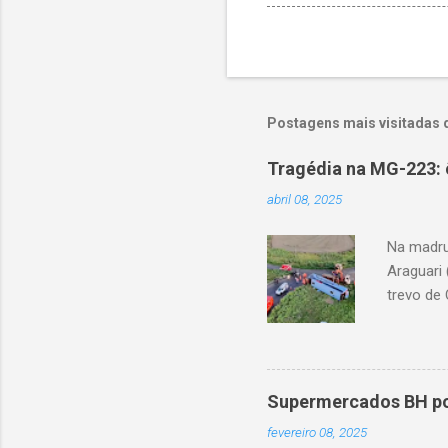
Postagens mais visitadas 
Tragédia na MG-223: 
abril 08, 2025
Na madru
Araguari 
trevo de 
capotou 
oito ano
Supermercados BH pod
fevereiro 08, 2025