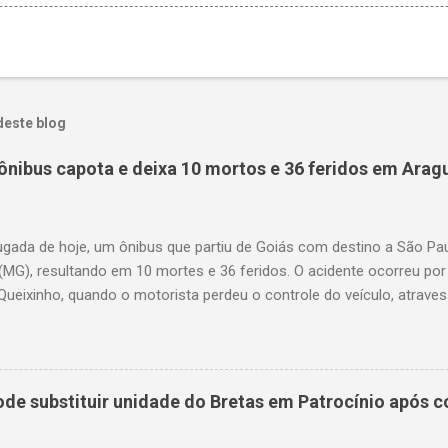
deste blog
ônibus capota e deixa 10 mortos e 36 feridos em Arag
gada de hoje, um ônibus que partiu de Goiás com destino a São P
(MG), resultando em 10 mortes e 36 feridos. O acidente ocorreu por
Queixinho, quando o motorista perdeu o controle do veículo, atraves
em uma alça de acesso. Entre as vítimas fatais, há duas crianças 
s. Nove dos feridos estão em estado grave. As autoridades investig
e substituir unidade do Bretas em Patrocínio após co