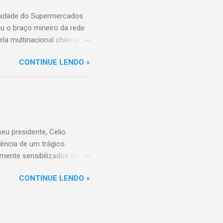
unidade do Supermercados
iu o braço mineiro da rede
la multinacional chilena
 conta com um Bretas
CONTINUE LENDO »
nio. Com a aquisição,
ercados BH, acompanhando o
 do Supermercados BH A
ados BH, que já é a maior
R$ 17 bilhões em 2023,
 setor é liderado pelo
u presidente, Celio
ência de um trágico
amente sensibilizados com
 os familiares e amigos.
CONTINUE LENDO »
 amor, dedicação e espírito
a história do Sicoob
que tiveram o privilégio de
raordinário. Informações