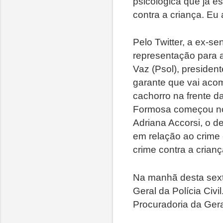
psicológica que já e
contra a criança. Eu 
Pelo Twitter, a ex-s
representação para a
Vaz (Psol), preside
garante que vai acom
cachorro na frente d
Formosa começou no
Adriana Accorsi, o d
em relação ao crime
crime contra a crianç
Na manhã desta sext
Geral da Polícia Civ
Procuradoria da Gera