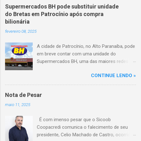
veículo, atravessou o canteiro central e
Supermercados BH pode substituir unidade
capotou em uma alça de acesso. Entre as
do Bretas em Patrocínio após compra
vítimas fatais, há duas crianças de
bilionária
aproximadamente três e oito anos. Nove dos
fevereiro 08, 2025
feridos estão em estado grave. As autoridades
investigam as causas do acidente.
A cidade de Patrocínio, no Alto Paranaíba, pode
em breve contar com uma unidade do
Supermercados BH, uma das maiores redes do
setor no Brasil. Isso porque a empresa adquiriu
CONTINUE LENDO »
o braço mineiro da rede Bretas por R$ 716
milhões, conforme anunciado na última sexta-
feira (7/2) pela multinacional chilena Cencosud,
Nota de Pesar
antiga proprietária da marca desde 2010.
maio 11, 2025
Atualmente, Patrocínio conta com um Bretas
Atacarejo, localizado na Avenida Altino
É com imenso pesar que o Sicoob
Guimarães, 455, no bairro Santo Antônio. Com
Coopacredi comunica o falecimento de seu
a aquisição, existe a possibilidade de que essa
presidente, Celio Machado de Castro, ocorrido
unidade seja convertida em um Supermercados