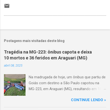
Postagens mais visitadas deste blog
Tragédia na MG-223: ônibus capota e deixa
10 mortos e 36 feridos em Araguari (MG)
abril 08, 2025
Na madrugada de hoje, um ônibus que partiu de
Goiás com destino a São Paulo capotou na
MG-223, em Araguari (MG), resultando em 10
mortes e 36 feridos. O acidente ocorreu por
CONTINUE LENDO »
volta das 3h40, próximo ao trevo de Queixinho,
quando o motorista perdeu o controle do