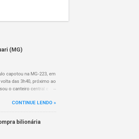
uari (MG)
aulo capotou na MG-223, em
 volta das 3h40, próximo ao
sou o canteiro central e
de aproximadamente três e
CONTINUE LENDO »
am as causas do acidente.
mpra bilionária