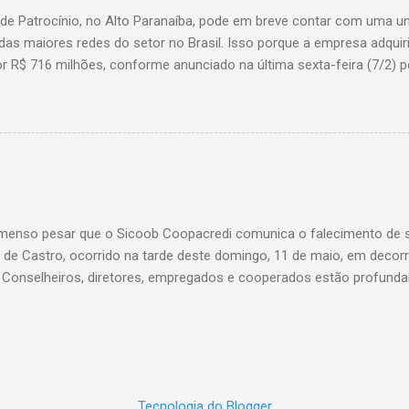
 de Patrocínio, no Alto Paranaíba, pode em breve contar com uma 
das maiores redes do setor no Brasil. Isso porque a empresa adquir
r R$ 716 milhões, conforme anunciado na última sexta-feira (7/2) pe
, antiga proprietária da marca desde 2010. Atualmente, Patrocínio
, localizado na Avenida Altino Guimarães, 455, no bairro Santo Antô
 possibilidade de que essa unidade seja convertida em um Superm
 de transição da marca em diversas cidades do estado. Expansão
o Bretas faz parte da estratégia de crescimento da rede Supermerc
 em Minas Gerais e a quinta maior do país, com um faturamento de 
a Associação Brasileira de Supermercados (Abras). Nacionalmente, o
enso pesar que o Sicoob Coopacredi comunica o falecimento de se
, que faturou R$ ...
de Castro, ocorrido na tarde deste domingo, 11 de maio, em decorr
. Conselheiros, diretores, empregados e cooperados estão profund
ento de dor, e expressam suas mais sinceras condolências a todos
Castro foi um verdadeiro pilar da nossa instituição, conduzindo com
vista uma trajetória que deixou marcas profundas e inesquecíveis n
di. Seu legado será eternamente lembrado e reverenciado por todos 
 ao seu lado, sendo além de um líder admirável, um ser humano ext
Tecnologia do Blogger