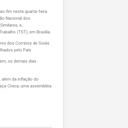
ao fim nesta quarta-feira
ação Nacional dos
imilares, e,
rabalho (TST), em Brasília.
ores dos Correios de Goiás
lhados pelo País.
vem; os demais dias
 além da inflação do
raça Cívica, uma assembléia