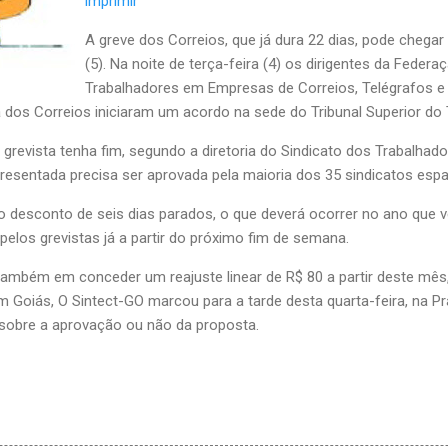
imprimir
A greve dos Correios, que já dura 22 dias, pode chegar 
(5). Na noite de terça-feira (4) os dirigentes da Feder
Trabalhadores em Empresas de Correios, Telégrafos e S
dos Correios iniciaram um acordo na sede do Tribunal Superior do T
revista tenha fim, segundo a diretoria do Sindicato dos Trabalhad
presentada precisa ser aprovada pela maioria dos 35 sindicatos espa
 desconto de seis dias parados, o que deverá ocorrer no ano que 
los grevistas já a partir do próximo fim de semana.
mbém em conceder um reajuste linear de R$ 80 a partir deste mês,
Em Goiás, O Sintect-GO marcou para a tarde desta quarta-feira, na P
r sobre a aprovação ou não da proposta.