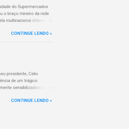
unidade do Supermercados
iu o braço mineiro da rede
la multinacional chilena
 conta com um Bretas
CONTINUE LENDO »
nio. Com a aquisição,
ercados BH, acompanhando o
 do Supermercados BH A
ados BH, que já é a maior
R$ 17 bilhões em 2023,
 setor é liderado pelo
u presidente, Celio
ência de um trágico
amente sensibilizados com
 os familiares e amigos.
CONTINUE LENDO »
 amor, dedicação e espírito
a história do Sicoob
que tiveram o privilégio de
raordinário. Informações