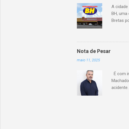
A cidade
BH, uma 
Bretas po
Cencosud
Atacarejo
existe a
processo
Nota de Pesar
compra d
maio 11, 2025
do setor
segundo 
É com im
Carrefour
Machado 
acidente
esse mom
Celio de 
cooperati
Coopacre
caminhar