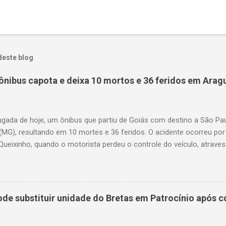
deste blog
ônibus capota e deixa 10 mortos e 36 feridos em Arag
gada de hoje, um ônibus que partiu de Goiás com destino a São P
(MG), resultando em 10 mortes e 36 feridos. O acidente ocorreu por
Queixinho, quando o motorista perdeu o controle do veículo, atraves
em uma alça de acesso. Entre as vítimas fatais, há duas crianças 
s. Nove dos feridos estão em estado grave. As autoridades investig
e substituir unidade do Bretas em Patrocínio após co