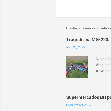
Postagens mais visitadas 
Tragédia na MG-223: 
abril 08, 2025
Na madru
Araguari 
trevo de 
capotou 
oito ano
Supermercados BH pod
fevereiro 08, 2025