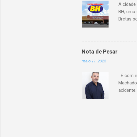
A cidade
BH, uma 
Bretas po
Cencosud
Atacarejo
existe a
processo
Nota de Pesar
compra d
maio 11, 2025
do setor
segundo 
É com im
Carrefour
Machado 
acidente
esse mom
Celio de 
cooperati
Coopacre
caminhar
sobre o 