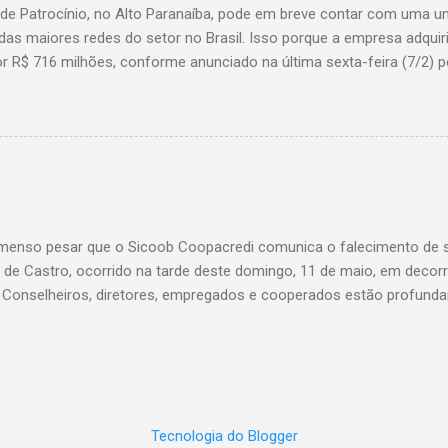
 de Patrocínio, no Alto Paranaíba, pode em breve contar com uma 
das maiores redes do setor no Brasil. Isso porque a empresa adquir
r R$ 716 milhões, conforme anunciado na última sexta-feira (7/2) pe
, antiga proprietária da marca desde 2010. Atualmente, Patrocínio
, localizado na Avenida Altino Guimarães, 455, no bairro Santo Antô
 possibilidade de que essa unidade seja convertida em um Superm
 de transição da marca em diversas cidades do estado. Expansão
o Bretas faz parte da estratégia de crescimento da rede Supermerc
 em Minas Gerais e a quinta maior do país, com um faturamento de 
a Associação Brasileira de Supermercados (Abras). Nacionalmente, o
enso pesar que o Sicoob Coopacredi comunica o falecimento de se
, que faturou R$ ...
de Castro, ocorrido na tarde deste domingo, 11 de maio, em decorr
. Conselheiros, diretores, empregados e cooperados estão profund
ento de dor, e expressam suas mais sinceras condolências a todos
Castro foi um verdadeiro pilar da nossa instituição, conduzindo com
vista uma trajetória que deixou marcas profundas e inesquecíveis n
di. Seu legado será eternamente lembrado e reverenciado por todos 
 ao seu lado, sendo além de um líder admirável, um ser humano ext
Tecnologia do Blogger
velório e sepultamento serão divulgadas em breve. Sicoob Coopacre