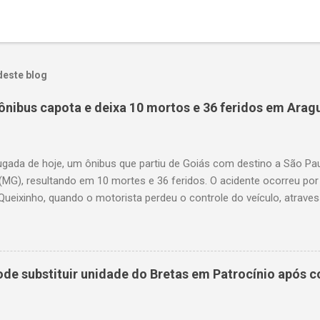
deste blog
ônibus capota e deixa 10 mortos e 36 feridos em Arag
gada de hoje, um ônibus que partiu de Goiás com destino a São P
(MG), resultando em 10 mortes e 36 feridos. O acidente ocorreu por
Queixinho, quando o motorista perdeu o controle do veículo, atraves
em uma alça de acesso. Entre as vítimas fatais, há duas crianças 
s. Nove dos feridos estão em estado grave. As autoridades investig
e substituir unidade do Bretas em Patrocínio após co