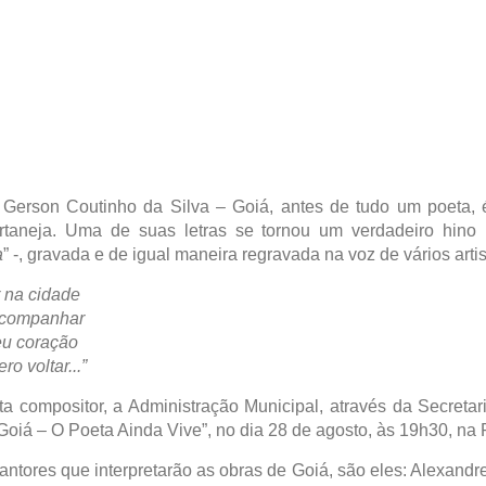
 Gerson Coutinho da Silva – Goiá, antes de tudo um poeta, 
taneja. Uma de suas letras se tornou um verdadeiro hino p
a
” -, gravada e de igual maneira regravada na voz de vários artis
 na cidade
 acompanhar
eu coração
o voltar...”
 compositor, a Administração Municipal, através da Secretar
iá – O Poeta Ainda Vive”, no dia 28 de agosto, às 19h30, na 
cantores que interpretarão as obras de Goiá, são eles: Alexand