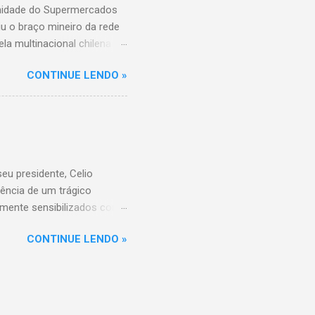
unidade do Supermercados
iu o braço mineiro da rede
la multinacional chilena
 conta com um Bretas
CONTINUE LENDO »
nio. Com a aquisição,
ercados BH, acompanhando o
 do Supermercados BH A
ados BH, que já é a maior
R$ 17 bilhões em 2023,
 setor é liderado pelo
u presidente, Celio
ência de um trágico
amente sensibilizados com
 os familiares e amigos.
CONTINUE LENDO »
 amor, dedicação e espírito
a história do Sicoob
que tiveram o privilégio de
raordinário. Informações
di