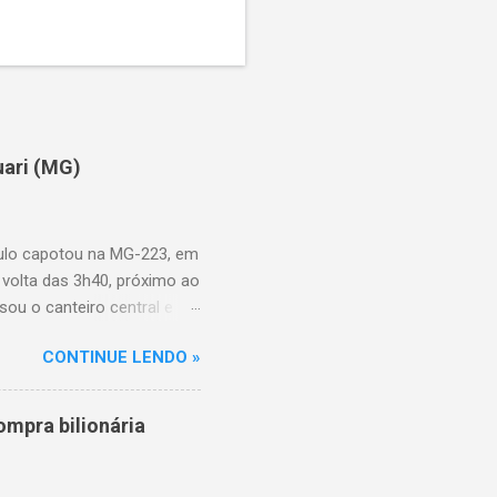
uari (MG)
aulo capotou na MG-223, em
 volta das 3h40, próximo ao
sou o canteiro central e
de aproximadamente três e
CONTINUE LENDO »
am as causas do acidente.
mpra bilionária