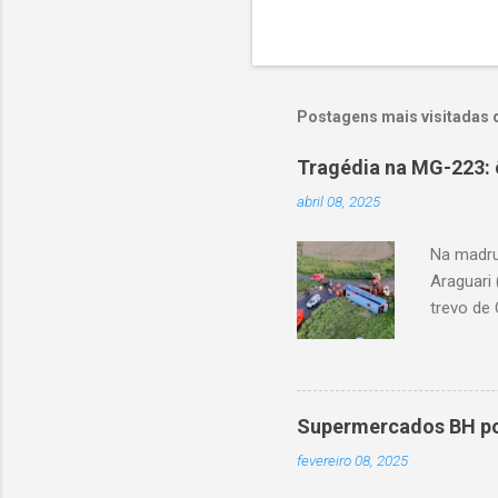
Postagens mais visitadas 
Tragédia na MG-223: 
abril 08, 2025
Na madru
Araguari 
trevo de 
capotou 
oito ano
Supermercados BH pod
fevereiro 08, 2025