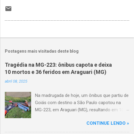
Postagens mais visitadas deste blog
Tragédia na MG-223: ônibus capota e deixa
10 mortos e 36 feridos em Araguari (MG)
abril 08, 2025
Na madrugada de hoje, um ônibus que partiu de
Goiás com destino a São Paulo capotou na
MG-223, em Araguari (MG), resultando em 10
mortes e 36 feridos. O acidente ocorreu por
CONTINUE LENDO »
volta das 3h40, próximo ao trevo de Queixinho,
quando o motorista perdeu o controle do