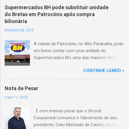
veículo, atravessou o canteiro central e
Supermercados BH pode substituir unidade
capotou em uma alça de acesso. Entre as
do Bretas em Patrocínio após compra
vítimas fatais, há duas crianças de
bilionária
aproximadamente três e oito anos. Nove dos
fevereiro 08, 2025
feridos estão em estado grave. As autoridades
investigam as causas do acidente.
A cidade de Patrocínio, no Alto Paranaíba, pode
em breve contar com uma unidade do
Supermercados BH, uma das maiores redes do
setor no Brasil. Isso porque a empresa adquiriu
CONTINUE LENDO »
o braço mineiro da rede Bretas por R$ 716
milhões, conforme anunciado na última sexta-
feira (7/2) pela multinacional chilena Cencosud,
Nota de Pesar
antiga proprietária da marca desde 2010.
maio 11, 2025
Atualmente, Patrocínio conta com um Bretas
Atacarejo, localizado na Avenida Altino
É com imenso pesar que o Sicoob
Guimarães, 455, no bairro Santo Antônio. Com
Coopacredi comunica o falecimento de seu
a aquisição, existe a possibilidade de que essa
presidente, Celio Machado de Castro, ocorrido
unidade seja convertida em um Supermercados