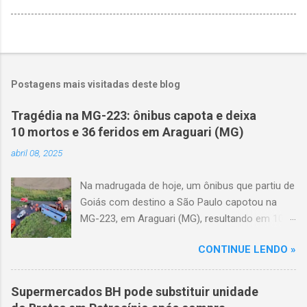
Postagens mais visitadas deste blog
Tragédia na MG-223: ônibus capota e deixa
10 mortos e 36 feridos em Araguari (MG)
abril 08, 2025
Na madrugada de hoje, um ônibus que partiu de
Goiás com destino a São Paulo capotou na
MG-223, em Araguari (MG), resultando em 10
mortes e 36 feridos. O acidente ocorreu por
CONTINUE LENDO »
volta das 3h40, próximo ao trevo de Queixinho,
quando o motorista perdeu o controle do
veículo, atravessou o canteiro central e
Supermercados BH pode substituir unidade
capotou em uma alça de acesso. Entre as