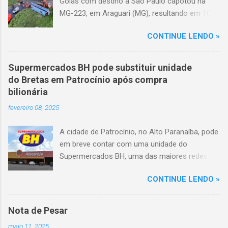
Goiás com destino a São Paulo capotou na
MG-223, em Araguari (MG), resultando em 10
mortes e 36 feridos. O acidente ocorreu por
CONTINUE LENDO »
volta das 3h40, próximo ao trevo de Queixinho,
quando o motorista perdeu o controle do
veículo, atravessou o canteiro central e
Supermercados BH pode substituir unidade
capotou em uma alça de acesso. Entre as
do Bretas em Patrocínio após compra
vítimas fatais, há duas crianças de
bilionária
aproximadamente três e oito anos. Nove dos
fevereiro 08, 2025
feridos estão em estado grave. As autoridades
investigam as causas do acidente.
A cidade de Patrocínio, no Alto Paranaíba, pode
em breve contar com uma unidade do
Supermercados BH, uma das maiores redes do
setor no Brasil. Isso porque a empresa adquiriu
CONTINUE LENDO »
o braço mineiro da rede Bretas por R$ 716
milhões, conforme anunciado na última sexta-
feira (7/2) pela multinacional chilena Cencosud,
Nota de Pesar
antiga proprietária da marca desde 2010.
maio 11, 2025