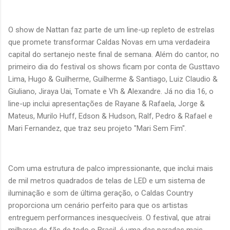
O show de Nattan faz parte de um line-up repleto de estrelas
que promete transformar Caldas Novas em uma verdadeira
capital do sertanejo neste final de semana. Além do cantor, no
primeiro dia do festival os shows ficam por conta de Gusttavo
Lima, Hugo & Guilherme, Guilherme & Santiago, Luiz Claudio &
Giuliano, Jiraya Uai, Tomate e Vh & Alexandre. Já no dia 16, o
line-up inclui apresentações de Rayane & Rafaela, Jorge &
Mateus, Murilo Huff, Edson & Hudson, Ralf, Pedro & Rafael e
Mari Fernandez, que traz seu projeto "Mari Sem Fim".
Com uma estrutura de palco impressionante, que inclui mais
de mil metros quadrados de telas de LED e um sistema de
iluminação e som de última geração, o Caldas Country
proporciona um cenário perfeito para que os artistas
entreguem performances inesquecíveis. O festival, que atrai
milhares de fãs de todo o Brasil, é uma das paradas mais