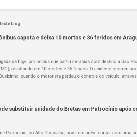
deste blog
ônibus capota e deixa 10 mortos e 36 feridos em Arag
gada de hoje, um ônibus que partiu de Goiás com destino a São P
(MG), resultando em 10 mortes e 36 feridos. O acidente ocorreu por
Queixinho, quando o motorista perdeu o controle do veículo, atraves
em uma alça de acesso. Entre as vítimas fatais, há duas crianças 
s. Nove dos feridos estão em estado grave. As autoridades investig
e substituir unidade do Bretas em Patrocínio após co
 de Patrocínio, no Alto Paranaíba, pode em breve contar com uma 