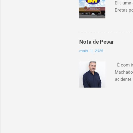
BH, uma 
Bretas po
Cencosud
Atacarejo
existe a
processo
Nota de Pesar
compra d
maio 11, 2025
do setor
segundo 
É com im
Carrefour
Machado 
acidente
esse mom
Celio de 
cooperati
Coopacre
caminhar
sobre o 