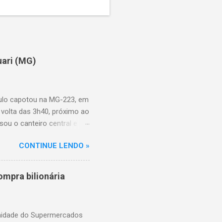
uari (MG)
aulo capotou na MG-223, em
 volta das 3h40, próximo ao
sou o canteiro central e
de aproximadamente três e
CONTINUE LENDO »
am as causas do acidente.
mpra bilionária
unidade do Supermercados