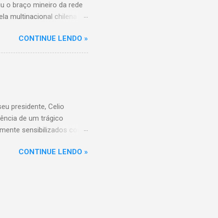
iu o braço mineiro da rede
la multinacional chilena
 conta com um Bretas
CONTINUE LENDO »
nio. Com a aquisição,
ercados BH, acompanhando o
 do Supermercados BH A
ados BH, que já é a maior
R$ 17 bilhões em 2023,
 setor é liderado pelo
u presidente, Celio
ência de um trágico
amente sensibilizados com
 os familiares e amigos.
CONTINUE LENDO »
 amor, dedicação e espírito
a história do Sicoob
que tiveram o privilégio de
raordinário. Informações
di