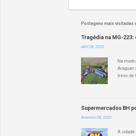
Postagens mais visitadas 
Tragédia na MG-223: 
abril 08, 2025
Na madru
Araguari 
trevo de 
capotou 
oito ano
Supermercados BH pod
fevereiro 08, 2025
A cidade