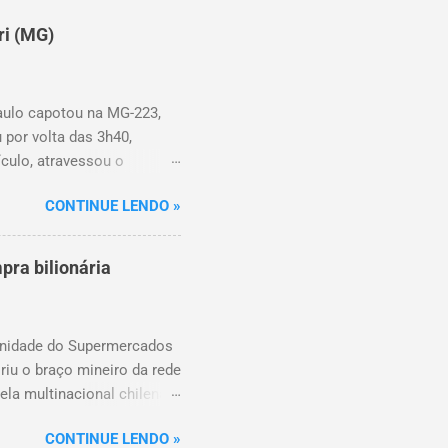
ri (MG)
aulo capotou na MG-223,
 por volta das 3h40,
ículo, atravessou o
há duas crianças de
CONTINUE LENDO »
. As autoridades
pra bilionária
 unidade do Supermercados
riu o braço mineiro da rede
ela multinacional chilena
o conta com um Bretas
CONTINUE LENDO »
tônio. Com a aquisição,