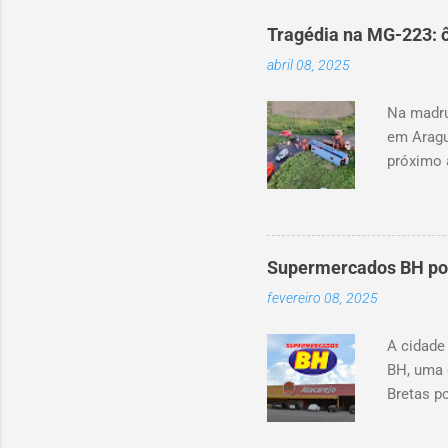
Tragédia na MG-223: ô
abril 08, 2025
Na madru
em Aragu
próximo 
canteiro 
aproxima
investig
Supermercados BH pode
fevereiro 08, 2025
A cidade
BH, uma 
Bretas po
Cencosud
Atacarej