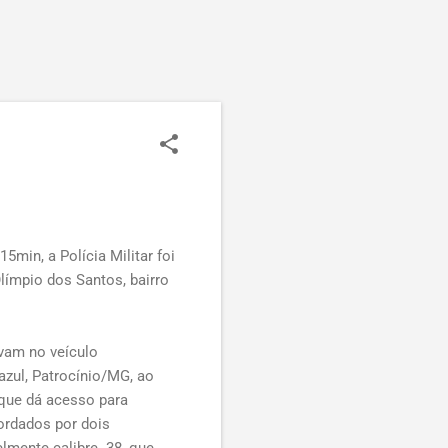
h15min
, a Polícia Militar foi
límpio dos Santos, bairro
vam no veículo
azul, Patrocínio/MG, ao
 que dá acesso para
bordados por dois
lmente calibre .38, que