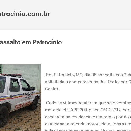
Pular para o conteúdo principal
trocinio.com.br
assalto em Patrocínio
Em Patrocínio/MG, dia
05 por volta das 20
solicitada a comparecer na Rua Professor O
Centro.
Onde as vítimas relataram que se encontra
motocicleta, XRE 300, placa OMG-3212, cor 
chegarem na residência e abrirem o portão
estacionar a referida motocicleta, foram a
indivíduos armados com revólveres, possive