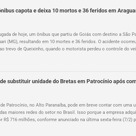
nibus capota e deixa 10 mortos e 36 feridos em Aragua
gada de hoje, um ônibus que partiu de Goiás com destino a São P
ari (MG), resultando em 10 mortes e 36 feridos. O acidente ocorreu
ao trevo de Queixinho, quando o motorista perdeu o controle do ve
central e capotou em uma alça de acesso. Entre as vítimas fatais, 
damente três e oito anos. Nove dos feridos estão em estado grave
am as causas do acidente.
 substituir unidade do Bretas em Patrocínio após com
 de Patrocínio, no Alto Paranaíba, pode em breve contar com uma
das maiores redes do setor no Brasil. Isso porque a empresa adqui
r R$ 716 milhões, conforme anunciado na última sexta-feira (7/2) p
, antiga proprietária da marca desde 2010. Atualmente, Patrocíni
o, localizado na Avenida Altino Guimarães, 455, no bairro Santo An