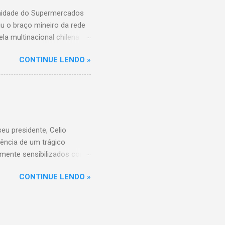
unidade do Supermercados
iu o braço mineiro da rede
la multinacional chilena
 conta com um Bretas
CONTINUE LENDO »
nio. Com a aquisição,
ercados BH, acompanhando o
 do Supermercados BH A
ados BH, que já é a maior
R$ 17 bilhões em 2023,
 setor é liderado pelo
u presidente, Celio
ência de um trágico
amente sensibilizados com
 os familiares e amigos.
CONTINUE LENDO »
 amor, dedicação e espírito
a história do Sicoob
que tiveram o privilégio de
raordinário. Informações