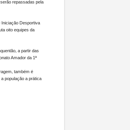
s serão repassadas pela
 Iniciação Desportiva
uta oito equipes da
uentão, a partir das
eonato Amador da 1ª
bitragem, também é
 a população a prática