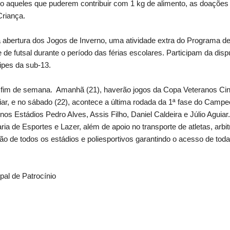
anto aqueles que puderem contribuir com 1 kg de alimento, as doaçõe
Criança.
a abertura dos Jogos de Inverno, uma atividade extra do Programa de
 de futsal durante o período das férias escolares. Participam da disp
ipes da sub-13.
 fim de semana. Amanhã (21), haverão jogos da Copa Veteranos Cinq
uiar, e no sábado (22), acontece a última rodada da 1ª fase do Camp
nos Estádios Pedro Alves, Assis Filho, Daniel Caldeira e Júlio Aguiar.
aria de Esportes e Lazer, além de apoio no transporte de atletas, ar
o de todos os estádios e poliesportivos garantindo o acesso de toda
pal de Patrocínio