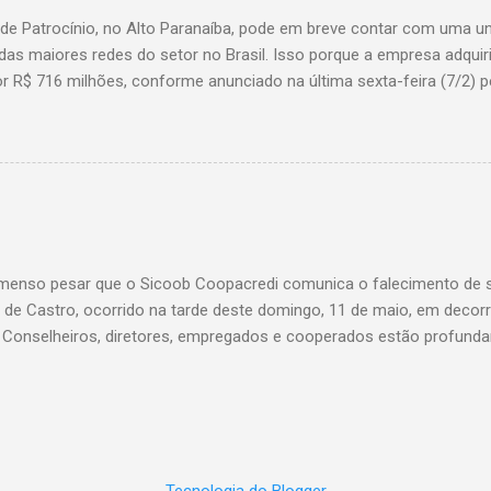
 de Patrocínio, no Alto Paranaíba, pode em breve contar com uma 
das maiores redes do setor no Brasil. Isso porque a empresa adquir
r R$ 716 milhões, conforme anunciado na última sexta-feira (7/2) pe
, antiga proprietária da marca desde 2010. Atualmente, Patrocínio
, localizado na Avenida Altino Guimarães, 455, no bairro Santo Antô
 possibilidade de que essa unidade seja convertida em um Superm
 de transição da marca em diversas cidades do estado. Expansão
o Bretas faz parte da estratégia de crescimento da rede Supermerc
 em Minas Gerais e a quinta maior do país, com um faturamento de 
a Associação Brasileira de Supermercados (Abras). Nacionalmente, o
enso pesar que o Sicoob Coopacredi comunica o falecimento de se
, que faturou R$ ...
de Castro, ocorrido na tarde deste domingo, 11 de maio, em decorr
. Conselheiros, diretores, empregados e cooperados estão profund
ento de dor, e expressam suas mais sinceras condolências a todos
Castro foi um verdadeiro pilar da nossa instituição, conduzindo com
vista uma trajetória que deixou marcas profundas e inesquecíveis n
di. Seu legado será eternamente lembrado e reverenciado por todos 
 ao seu lado, sendo além de um líder admirável, um ser humano ext
Tecnologia do Blogger