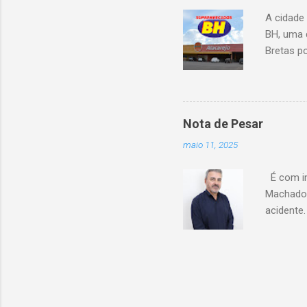
A cidade
BH, uma 
Bretas po
Cencosud
Atacarejo
existe a
processo
Nota de Pesar
compra d
maio 11, 2025
do setor
segundo 
É com im
Carrefour
Machado 
acidente
esse mom
Celio de 
cooperati
Coopacre
caminhar