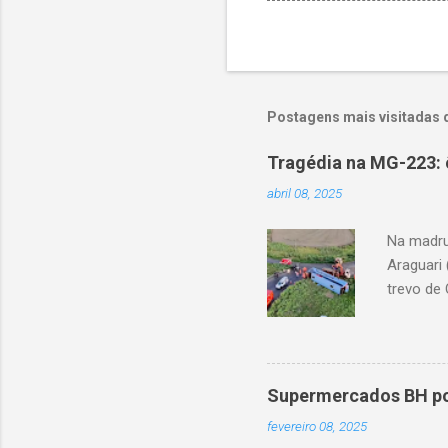
Postagens mais visitadas 
Tragédia na MG-223: 
abril 08, 2025
Na madru
Araguari 
trevo de 
capotou 
oito ano
Supermercados BH pod
fevereiro 08, 2025