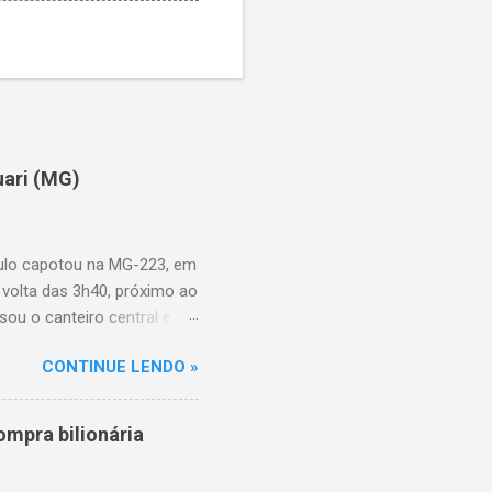
uari (MG)
aulo capotou na MG-223, em
 volta das 3h40, próximo ao
sou o canteiro central e
de aproximadamente três e
CONTINUE LENDO »
am as causas do acidente.
mpra bilionária