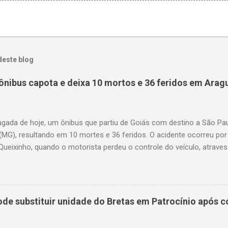
deste blog
ônibus capota e deixa 10 mortos e 36 feridos em Arag
gada de hoje, um ônibus que partiu de Goiás com destino a São P
(MG), resultando em 10 mortes e 36 feridos. O acidente ocorreu por
Queixinho, quando o motorista perdeu o controle do veículo, atraves
em uma alça de acesso. Entre as vítimas fatais, há duas crianças 
s. Nove dos feridos estão em estado grave. As autoridades investig
e substituir unidade do Bretas em Patrocínio após co