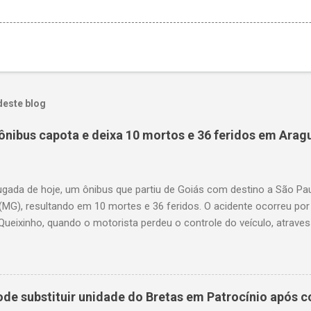
deste blog
ônibus capota e deixa 10 mortos e 36 feridos em Arag
gada de hoje, um ônibus que partiu de Goiás com destino a São P
(MG), resultando em 10 mortes e 36 feridos. O acidente ocorreu por
Queixinho, quando o motorista perdeu o controle do veículo, atraves
em uma alça de acesso. Entre as vítimas fatais, há duas crianças 
s. Nove dos feridos estão em estado grave. As autoridades investig
e substituir unidade do Bretas em Patrocínio após co