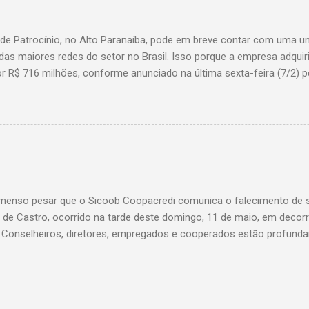
 de Patrocínio, no Alto Paranaíba, pode em breve contar com uma 
das maiores redes do setor no Brasil. Isso porque a empresa adquir
r R$ 716 milhões, conforme anunciado na última sexta-feira (7/2) pe
, antiga proprietária da marca desde 2010. Atualmente, Patrocínio
, localizado na Avenida Altino Guimarães, 455, no bairro Santo Antô
 possibilidade de que essa unidade seja convertida em um Superm
 de transição da marca em diversas cidades do estado. Expansão
o Bretas faz parte da estratégia de crescimento da rede Supermerc
 em Minas Gerais e a quinta maior do país, com um faturamento de 
a Associação Brasileira de Supermercados (Abras). Nacionalmente, o
enso pesar que o Sicoob Coopacredi comunica o falecimento de se
, que faturou R$ ...
de Castro, ocorrido na tarde deste domingo, 11 de maio, em decorr
. Conselheiros, diretores, empregados e cooperados estão profund
ento de dor, e expressam suas mais sinceras condolências a todos
Castro foi um verdadeiro pilar da nossa instituição, conduzindo com
vista uma trajetória que deixou marcas profundas e inesquecíveis n
di. Seu legado será eternamente lembrado e reverenciado por todos 