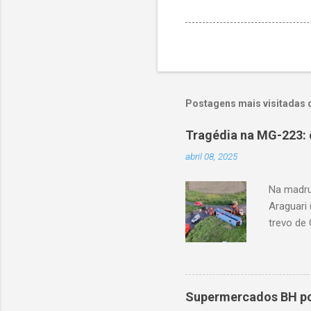
Postagens mais visitadas 
Tragédia na MG-223: 
abril 08, 2025
Na madru
Araguari 
trevo de 
capotou 
oito ano
Supermercados BH pod