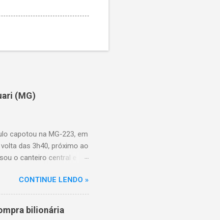
uari (MG)
aulo capotou na MG-223, em
 volta das 3h40, próximo ao
sou o canteiro central e
de aproximadamente três e
CONTINUE LENDO »
am as causas do acidente.
mpra bilionária