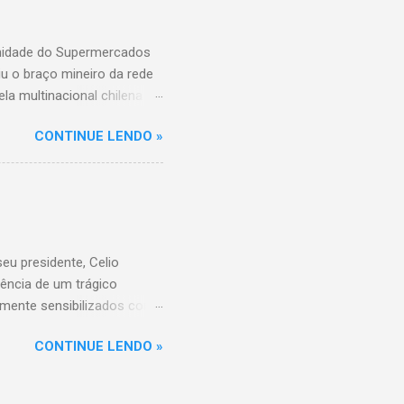
unidade do Supermercados
iu o braço mineiro da rede
la multinacional chilena
 conta com um Bretas
CONTINUE LENDO »
nio. Com a aquisição,
ercados BH, acompanhando o
 do Supermercados BH A
ados BH, que já é a maior
R$ 17 bilhões em 2023,
 setor é liderado pelo
u presidente, Celio
ência de um trágico
amente sensibilizados com
 os familiares e amigos.
CONTINUE LENDO »
 amor, dedicação e espírito
a história do Sicoob
que tiveram o privilégio de