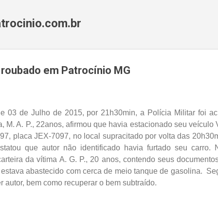
Pular para o conteúdo principal
trocinio.com.br
 roubado em Patrocínio MG
de 03 de Julho de 2015, por 21h30min, a Polícia Militar foi 
ma, M. A. P., 22anos, afirmou que havia estacionado seu veícul
7, placa JEX-7097, no local supracitado por volta das 20h30
tatou que autor não identificado havia furtado seu carro. N
rteira da vítima A. G. P., 20 anos, contendo seus documento
e estava abastecido com cerca de meio tanque de gasolina. S
der autor, bem como recuperar o bem subtraído.