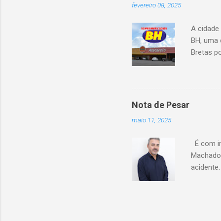
fevereiro 08, 2025
A cidade
BH, uma 
Bretas po
Cencosud
Atacarejo
existe a
processo
Nota de Pesar
compra d
maio 11, 2025
do setor
segundo 
É com im
Carrefour
Machado 
acidente
esse mom
Celio de 
cooperati
Coopacre