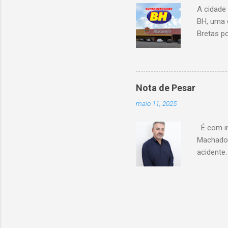
A cidade
BH, uma 
Bretas po
Cencosud
Atacarejo
existe a
processo
Nota de Pesar
compra d
maio 11, 2025
do setor
segundo 
É com im
Carrefour
Machado 
acidente
esse mom
Celio de 
cooperati
Coopacre
caminhar
sobre o 