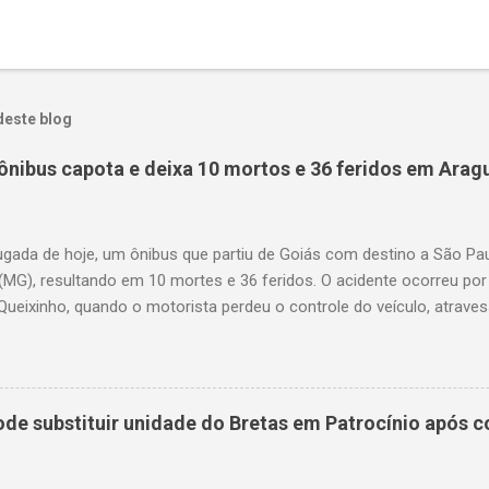
deste blog
ônibus capota e deixa 10 mortos e 36 feridos em Arag
gada de hoje, um ônibus que partiu de Goiás com destino a São P
(MG), resultando em 10 mortes e 36 feridos. O acidente ocorreu por
Queixinho, quando o motorista perdeu o controle do veículo, atraves
em uma alça de acesso. Entre as vítimas fatais, há duas crianças 
s. Nove dos feridos estão em estado grave. As autoridades investig
e substituir unidade do Bretas em Patrocínio após co