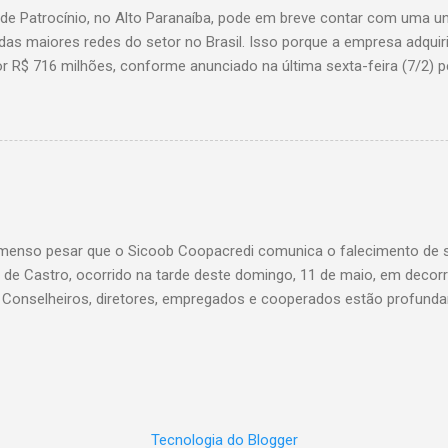
 de Patrocínio, no Alto Paranaíba, pode em breve contar com uma 
das maiores redes do setor no Brasil. Isso porque a empresa adquir
r R$ 716 milhões, conforme anunciado na última sexta-feira (7/2) pe
, antiga proprietária da marca desde 2010. Atualmente, Patrocínio
, localizado na Avenida Altino Guimarães, 455, no bairro Santo Antô
 possibilidade de que essa unidade seja convertida em um Superm
 de transição da marca em diversas cidades do estado. Expansão
o Bretas faz parte da estratégia de crescimento da rede Supermerc
 em Minas Gerais e a quinta maior do país, com um faturamento de 
a Associação Brasileira de Supermercados (Abras). Nacionalmente, o
enso pesar que o Sicoob Coopacredi comunica o falecimento de se
, que faturou R$ ...
de Castro, ocorrido na tarde deste domingo, 11 de maio, em decorr
. Conselheiros, diretores, empregados e cooperados estão profund
ento de dor, e expressam suas mais sinceras condolências a todos
Castro foi um verdadeiro pilar da nossa instituição, conduzindo com
vista uma trajetória que deixou marcas profundas e inesquecíveis n
di. Seu legado será eternamente lembrado e reverenciado por todos 
 ao seu lado, sendo além de um líder admirável, um ser humano ext
Tecnologia do Blogger
velório e sepultamento serão divulgadas em breve. Sicoob Coopacre