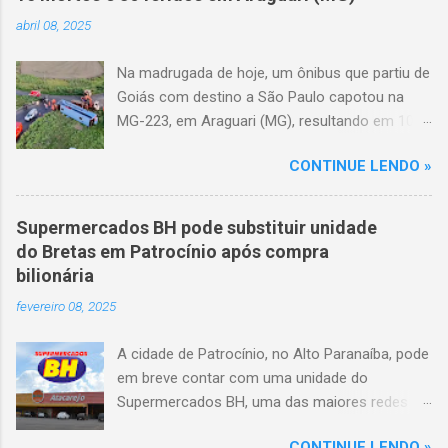
abril 08, 2025
Na madrugada de hoje, um ônibus que partiu de
Goiás com destino a São Paulo capotou na
MG-223, em Araguari (MG), resultando em 10
mortes e 36 feridos. O acidente ocorreu por
CONTINUE LENDO »
volta das 3h40, próximo ao trevo de Queixinho,
quando o motorista perdeu o controle do
veículo, atravessou o canteiro central e
Supermercados BH pode substituir unidade
capotou em uma alça de acesso. Entre as
do Bretas em Patrocínio após compra
vítimas fatais, há duas crianças de
bilionária
aproximadamente três e oito anos. Nove dos
fevereiro 08, 2025
feridos estão em estado grave. As autoridades
investigam as causas do acidente.
A cidade de Patrocínio, no Alto Paranaíba, pode
em breve contar com uma unidade do
Supermercados BH, uma das maiores redes do
setor no Brasil. Isso porque a empresa adquiriu
CONTINUE LENDO »