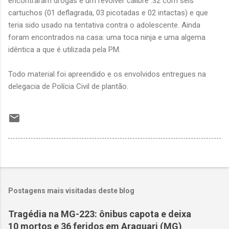
encontraram drogas e um revólver calibre .32 com seis
cartuchos (01 deflagrada, 03 picotadas e 02 intactas) e que
teria sido usado na tentativa contra o adolescente. Ainda
foram encontrados na casa: uma toca ninja e uma algema
idêntica a que é utilizada pela PM.
Todo material foi apreendido e os envolvidos entregues na
delegacia de Polícia Civil de plantão.
Postagens mais visitadas deste blog
Tragédia na MG-223: ônibus capota e deixa
10 mortos e 36 feridos em Araguari (MG)