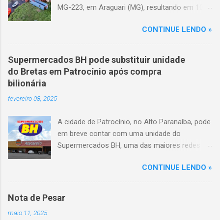
MG-223, em Araguari (MG), resultando em 10
mortes e 36 feridos. O acidente ocorreu por
CONTINUE LENDO »
volta das 3h40, próximo ao trevo de Queixinho,
quando o motorista perdeu o controle do
veículo, atravessou o canteiro central e
Supermercados BH pode substituir unidade
capotou em uma alça de acesso. Entre as
do Bretas em Patrocínio após compra
vítimas fatais, há duas crianças de
bilionária
aproximadamente três e oito anos. Nove dos
fevereiro 08, 2025
feridos estão em estado grave. As autoridades
investigam as causas do acidente.
A cidade de Patrocínio, no Alto Paranaíba, pode
em breve contar com uma unidade do
Supermercados BH, uma das maiores redes do
setor no Brasil. Isso porque a empresa adquiriu
CONTINUE LENDO »
o braço mineiro da rede Bretas por R$ 716
milhões, conforme anunciado na última sexta-
feira (7/2) pela multinacional chilena Cencosud,
Nota de Pesar
antiga proprietária da marca desde 2010.
maio 11, 2025
Atualmente, Patrocínio conta com um Bretas