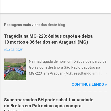
Postagens mais visitadas deste blog
Tragédia na MG-223: ônibus capota e deixa
10 mortos e 36 feridos em Araguari (MG)
abril 08, 2025
Na madrugada de hoje, um ônibus que partiu de
Goiás com destino a São Paulo capotou na
MG-223, em Araguari (MG), resultando em 10
mortes e 36 feridos. O acidente ocorreu por
CONTINUE LENDO »
volta das 3h40, próximo ao trevo de Queixinho,
quando o motorista perdeu o controle do
veículo, atravessou o canteiro central e
Supermercados BH pode substituir unidade
capotou em uma alça de acesso. Entre as
do Bretas em Patrocínio após compra
vítimas fatais, há duas crianças de