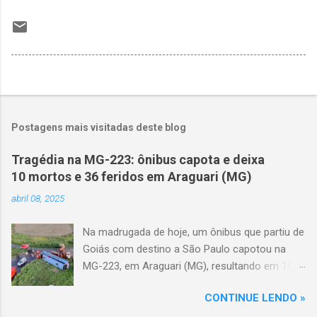
Postagens mais visitadas deste blog
Tragédia na MG-223: ônibus capota e deixa
10 mortos e 36 feridos em Araguari (MG)
abril 08, 2025
Na madrugada de hoje, um ônibus que partiu de
Goiás com destino a São Paulo capotou na
MG-223, em Araguari (MG), resultando em 10
mortes e 36 feridos. O acidente ocorreu por
CONTINUE LENDO »
volta das 3h40, próximo ao trevo de Queixinho,