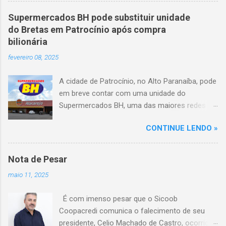
quando o motorista perdeu o controle do
veículo, atravessou o canteiro central e
Supermercados BH pode substituir unidade
capotou em uma alça de acesso. Entre as
do Bretas em Patrocínio após compra
vítimas fatais, há duas crianças de
bilionária
aproximadamente três e oito anos. Nove dos
fevereiro 08, 2025
feridos estão em estado grave. As autoridades
investigam as causas do acidente.
A cidade de Patrocínio, no Alto Paranaíba, pode
em breve contar com uma unidade do
Supermercados BH, uma das maiores redes do
setor no Brasil. Isso porque a empresa adquiriu
CONTINUE LENDO »
o braço mineiro da rede Bretas por R$ 716
milhões, conforme anunciado na última sexta-
feira (7/2) pela multinacional chilena Cencosud,
Nota de Pesar
antiga proprietária da marca desde 2010.
maio 11, 2025
Atualmente, Patrocínio conta com um Bretas
Atacarejo, localizado na Avenida Altino
É com imenso pesar que o Sicoob
Guimarães, 455, no bairro Santo Antônio. Com
Coopacredi comunica o falecimento de seu
a aquisição, existe a possibilidade de que essa
presidente, Celio Machado de Castro, ocorrido