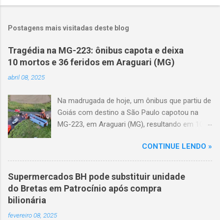
Postagens mais visitadas deste blog
Tragédia na MG-223: ônibus capota e deixa
10 mortos e 36 feridos em Araguari (MG)
abril 08, 2025
Na madrugada de hoje, um ônibus que partiu de
Goiás com destino a São Paulo capotou na
MG-223, em Araguari (MG), resultando em 10
mortes e 36 feridos. O acidente ocorreu por
CONTINUE LENDO »
volta das 3h40, próximo ao trevo de Queixinho,
quando o motorista perdeu o controle do
veículo, atravessou o canteiro central e
Supermercados BH pode substituir unidade
capotou em uma alça de acesso. Entre as
do Bretas em Patrocínio após compra
vítimas fatais, há duas crianças de
bilionária
aproximadamente três e oito anos. Nove dos
fevereiro 08, 2025
feridos estão em estado grave. As autoridades