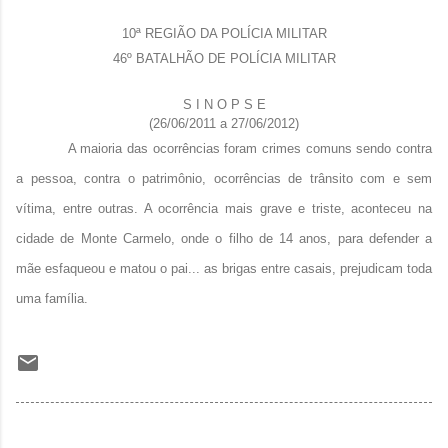
10ª REGIÃO DA POLÍCIA MILITAR
46º BATALHÃO DE POLÍCIA MILITAR
S I N O P S E
(26/06/2011 a 27/06/2012)
A maioria das ocorrências foram crimes comuns sendo contra
a pessoa, contra o patrimônio, ocorrências de trânsito com e sem
vítima, entre outras. A ocorrência mais grave e triste, aconteceu na
cidade de Monte Carmelo, onde o filho de 14 anos, para defender a
mãe esfaqueou e matou o pai... as brigas entre casais, prejudicam toda
uma família.