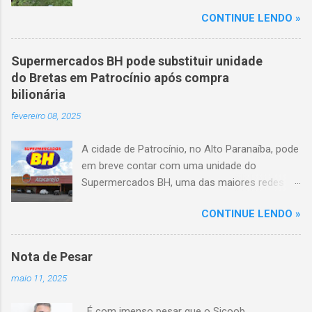
mortes e 36 feridos. O acidente ocorreu por
CONTINUE LENDO »
volta das 3h40, próximo ao trevo de Queixinho,
quando o motorista perdeu o controle do
veículo, atravessou o canteiro central e
Supermercados BH pode substituir unidade
capotou em uma alça de acesso. Entre as
do Bretas em Patrocínio após compra
vítimas fatais, há duas crianças de
bilionária
aproximadamente três e oito anos. Nove dos
fevereiro 08, 2025
feridos estão em estado grave. As autoridades
investigam as causas do acidente.
A cidade de Patrocínio, no Alto Paranaíba, pode
em breve contar com uma unidade do
Supermercados BH, uma das maiores redes do
setor no Brasil. Isso porque a empresa adquiriu
CONTINUE LENDO »
o braço mineiro da rede Bretas por R$ 716
milhões, conforme anunciado na última sexta-
feira (7/2) pela multinacional chilena Cencosud,
Nota de Pesar
antiga proprietária da marca desde 2010.
maio 11, 2025
Atualmente, Patrocínio conta com um Bretas
Atacarejo, localizado na Avenida Altino
É com imenso pesar que o Sicoob