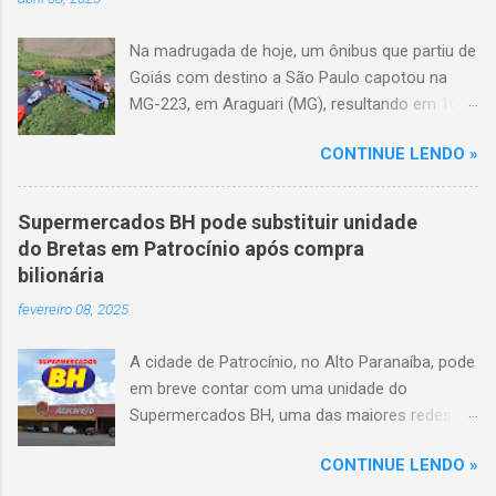
Na madrugada de hoje, um ônibus que partiu de
Goiás com destino a São Paulo capotou na
MG-223, em Araguari (MG), resultando em 10
mortes e 36 feridos. O acidente ocorreu por
CONTINUE LENDO »
volta das 3h40, próximo ao trevo de Queixinho,
quando o motorista perdeu o controle do
veículo, atravessou o canteiro central e
Supermercados BH pode substituir unidade
capotou em uma alça de acesso. Entre as
do Bretas em Patrocínio após compra
vítimas fatais, há duas crianças de
bilionária
aproximadamente três e oito anos. Nove dos
fevereiro 08, 2025
feridos estão em estado grave. As autoridades
investigam as causas do acidente.
A cidade de Patrocínio, no Alto Paranaíba, pode
em breve contar com uma unidade do
Supermercados BH, uma das maiores redes do
setor no Brasil. Isso porque a empresa adquiriu
CONTINUE LENDO »
o braço mineiro da rede Bretas por R$ 716
milhões, conforme anunciado na última sexta-