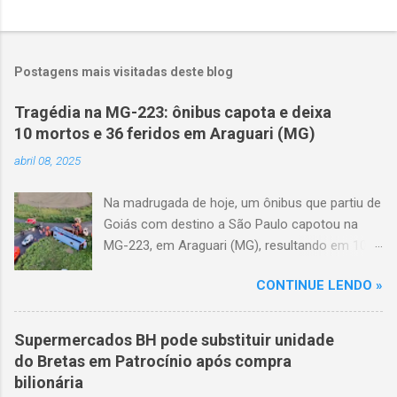
Postagens mais visitadas deste blog
Tragédia na MG-223: ônibus capota e deixa
10 mortos e 36 feridos em Araguari (MG)
abril 08, 2025
Na madrugada de hoje, um ônibus que partiu de
Goiás com destino a São Paulo capotou na
MG-223, em Araguari (MG), resultando em 10
mortes e 36 feridos. O acidente ocorreu por
CONTINUE LENDO »
volta das 3h40, próximo ao trevo de Queixinho,
quando o motorista perdeu o controle do
veículo, atravessou o canteiro central e
Supermercados BH pode substituir unidade
capotou em uma alça de acesso. Entre as
do Bretas em Patrocínio após compra
vítimas fatais, há duas crianças de
bilionária
aproximadamente três e oito anos. Nove dos